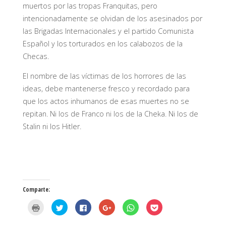
muertos por las tropas Franquitas, pero
intencionadamente se olvidan de los asesinados por
las Brigadas Internacionales y el partido Comunista
Español y los torturados en los calabozos de la
Checas.
El nombre de las víctimas de los horrores de las
ideas, debe mantenerse fresco y recordado para
que los actos inhumanos de esas muertes no se
repitan. Ni los de Franco ni los de la Cheka. Ni los de
Stalin ni los Hitler.
Comparte:
H
H
H
H
H
H
a
a
a
a
a
a
z
z
z
z
z
z
c
c
c
c
c
c