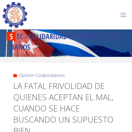
S
T
C
-
S
O
L
I
D
A
R
I
D
A
D
D
E
T
R
A
B
A
J
A
D
O
R
E
S
C
U
B
A
N
O
S
POR CUBA Y LOS TRABAJADORES
Opinión Colaboradores
LA FATAL FRIVOLIDAD DE
QUIENES ACEPTAN EL MAL,
CUANDO SE HACE
BUSCANDO UN SUPUESTO
BIEN