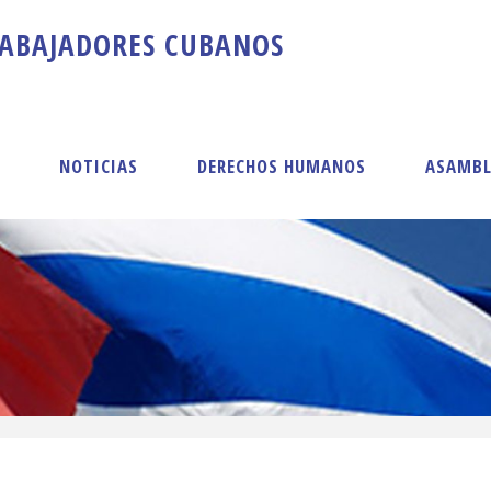
A
B
A
J
A
D
O
R
E
S
C
U
B
A
N
O
S
S
NOTICIAS
DERECHOS HUMANOS
ASAMBL