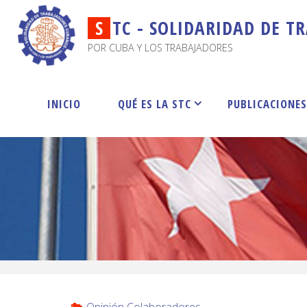
S
T
C
-
S
O
L
I
D
A
R
I
D
A
D
D
E
T
R
POR CUBA Y LOS TRABAJADORES
INICIO
QUÉ ES LA STC
PUBLICACIONE