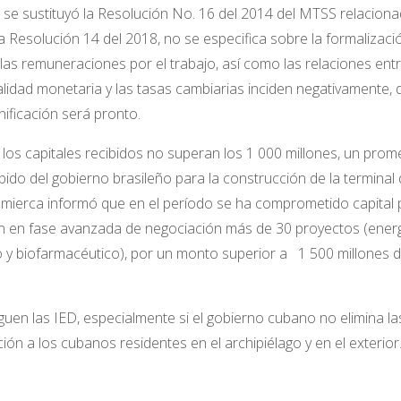
e
se sustituyó la Resolución No. 16 del 2014 del MTSS relaciona
a Resolución 14 del 2018, no se especifica sobre la formalizaci
 las remuneraciones por el trabajo, así como las relaciones entr
lidad monetaria y las tasas cambiarias inciden negativamente, 
nificación será pronto.
os capitales recibidos no superan los 1 000 millones, un prom
bido del gobierno brasileño para la construcción de la terminal
lmierca informó que en el período
se ha comprometido capital 
án en fase avanzada de negociación más de 30 proyectos (energ
io y biofarmacéutico), por un monto superior a 1 500 millones 
eguen las IED, especialmente si el gobierno cubano no elimina la
ción a los cubanos residentes en el archipiélago y en el exterior