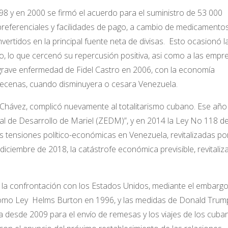
98 y en 2000 se firmó el acuerdo para el suministro de 53 000
 preferenciales y facilidades de pago, a cambio de medicamentos
vertidos en la principal fuente neta de divisas. Esto ocasionó l
ado, lo que cercenó su repercusión positiva, asi como a las empr
 grave enfermedad de Fidel Castro en 2006, con la economía
 mecenas, cuando disminuyera o cesara Venezuela.
Chávez, complicó nuevamente al totalitarismo cubano. Ese añ
al de Desarrollo de Mariel (ZEDM)”, y en 2014 la Ley No 118 d
 tensiones político-económicas en Venezuela, revitalizadas por
iembre de 2018, la catástrofe económica previsible, revitaliza
e la confrontación con los Estados Unidos, mediante el embarg
como Ley Helms Burton en 1996, y las medidas de Donald Trum
a desde 2009 para el envío de remesas y los viajes de los cuba