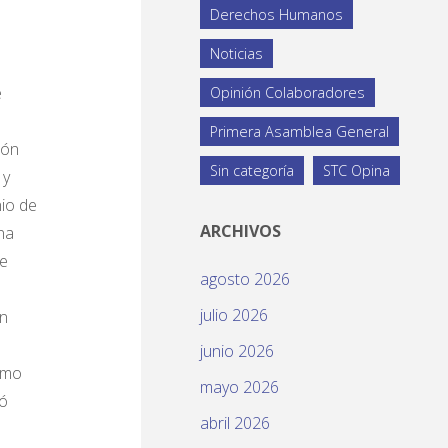
Derechos Humanos
Noticias
e
Opinión Colaboradores
Primera Asamblea General
ión
Sin categoría
STC Opina
 y
nio de
ARCHIVOS
na
se
agosto 2026
julio 2026
en
junio 2026
omo
mayo 2026
tó
abril 2026