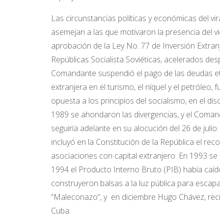
Las circunstancias políticas y económicas del vi
asemejan a las que motivaron la presencia del v
aprobación de la Ley No. 77 de Inversión Extran
Repúblicas Socialista Soviéticas, acelerados de
Comandante suspendió el pago de las deudas et
extranjera en el turismo, el níquel y el petróle
opuesta a los principios del socialismo, en el dis
1989 se ahondaron las divergencias, y el Coman
seguiría adelante en su alocución del 26 de jul
incluyó en la Constitución de la República el r
asociaciones con capital extranjero. En 1993 se 
1994 el Producto Interno Bruto (PIB) había caíd
construyeron balsas a la luz pública para escap
“Maleconazo”, y en diciembre Hugo Chávez, recién
Cuba.