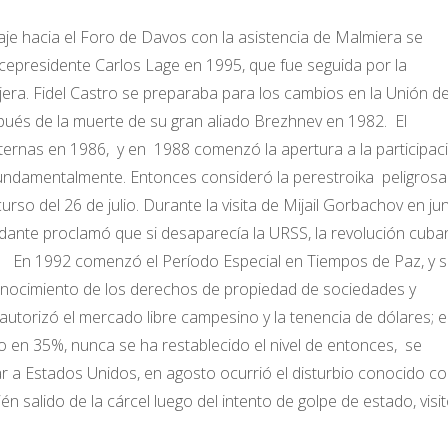
raje hacia el Foro de Davos con la asistencia de Malmiera se
icepresidente Carlos Lage en 1995, que fue seguida por la
jera. Fidel Castro se preparaba para los cambios en la Unión d
spués de la muerte de su gran aliado Brezhnev en 1982. El
ernas en 1986, y en 1988 comenzó la apertura a la participac
o, fundamentalmente. Entonces consideró la perestroika peligrosa
curso del 26 de julio. Durante la visita de Mijail Gorbachov en ju
dante proclamó que si desaparecía la URSS, la revolución cuba
io. En 1992 comenzó el Período Especial en Tiempos de Paz, y 
econocimiento de los derechos de propiedad de sociedades y
autorizó el mercado libre campesino y la tenencia de dólares; 
o en 35%, nunca se ha restablecido el nivel de entonces, se
ar a Estados Unidos, en agosto ocurrió el disturbio conocido c
 salido de la cárcel luego del intento de golpe de estado, visi