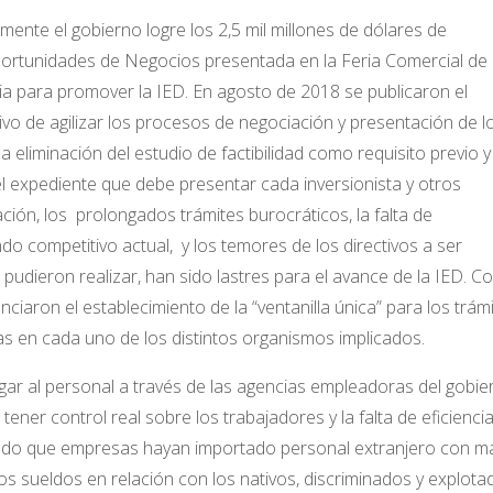
ilmente el gobierno logre los 2,5 mil millones de dólares de
ortunidades de Negocios presentada en la Feria Comercial de
ia para promover la IED. En agosto de 2018 se publicaron el
vo de agilizar los procesos de negociación y presentación de l
 eliminación del estudio de factibilidad como requisito previo y 
del expediente que debe presentar cada inversionista y otros
ación
, los prolongados trámites burocráticos, la falta de
o competitivo actual, y los temores de los directivos a ser
pudieron realizar, han sido lastres para el avance de la IED. 
ciaron el establecimiento de la “ventanilla única” para los trámi
tas en cada uno de los distintos organismos implicados.
agar al personal a través de las agencias empleadoras del gobie
tener control real sobre los trabajadores y la falta de eficienci
nado que empresas hayan importado personal extranjero con m
tos sueldos en relación con los nativos, discriminados y explota