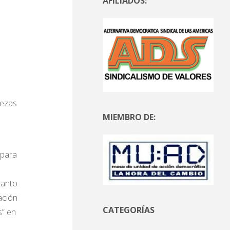
AFILIADOS:
uezas
MIEMBRO DE:
 para
tanto
ación
CATEGORÍAS
s” en