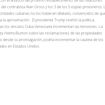
on el anuncio del próximo restablecimiento de las relaciones
 del contratista Alan Gross y los 3 de los 5 espías prisioneros. 
toridades cubanas no los hubieran dilatado, convencidos de qu
a la aproximación. El presidente Trump revirtió la política,
as los vínculos Cuba-Venezuela incrementan las tensiones. La
a Ley Helms/Burton sobre las reclamaciones de las propiedades
o desde su promulgación, podría incrementar la cautela de los
dades en Estados Unidos.