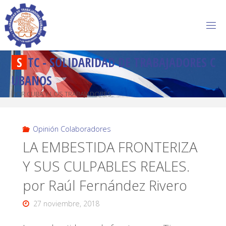
S
T
C
-
S
O
L
I
D
A
R
I
D
A
D
D
E
T
R
A
B
A
J
A
D
O
R
E
S
C
U
B
A
N
O
S
POR CUBA Y LOS TRABAJADORES
Opinión Colaboradores
LA EMBESTIDA FRONTERIZA
Y SUS CULPABLES REALES.
por Raúl Fernández Rivero
27 noviembre, 2018