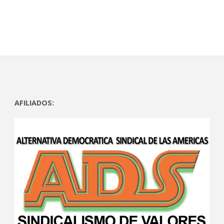
)
a
)
a
)
)
AFILIADOS: