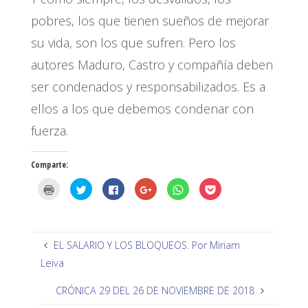
pobres, los que tienen sueños de mejorar
su vida, son los que sufren. Pero los
autores Maduro, Castro y compañía deben
ser condenados y responsabilizados. Es a
ellos a los que debemos condenar con
fuerza.
Comparte:
H
H
H
H
H
H
a
a
a
a
a
a
z
z
z
z
z
z
c
c
c
c
c
c
l
l
l
l
l
l
i
i
i
i
i
i
c
c
c
c
c
c
p
p
p
p
p
p
EL SALARIO Y LOS BLOQUEOS. Por Miriam
a
a
a
a
a
a
r
r
r
r
r
r
Leiva
a
a
a
a
a
a
i
c
c
c
c
c
m
o
o
o
o
o
CRÓNICA 29 DEL 26 DE NOVIEMBRE DE 2018
p
m
m
m
m
m
r
p
p
p
p
p