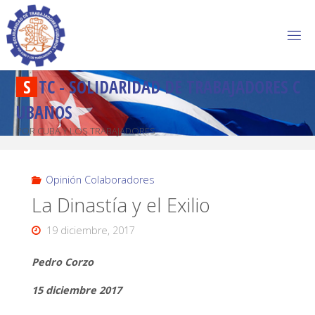
S
T
C
-
S
O
L
I
D
A
R
I
D
A
D
D
E
T
R
A
B
A
J
A
D
O
R
E
S
C
U
B
A
N
O
S
POR CUBA Y LOS TRABAJADORES
Opinión Colaboradores
La Dinastía y el Exilio
19 diciembre, 2017
Pedro Corzo
15 diciembre 2017