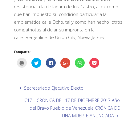
resistencia a la dictadura de los Castro, al extremo
que han impuesto su condición particular a la
emblemática calle Ocho, tal y como han hecho otros
compatriotas al dejar su impronta en la
calle Bergenline de Unión City, Nueva Jersey.
Comparte:
H
H
H
H
H
H
a
a
a
a
a
a
z
z
z
z
z
z
c
c
c
c
c
c
l
l
l
l
l
l
i
i
i
i
i
i
c
c
c
c
c
c
p
p
p
p
p
p
Secretariado Ejecutivo Electo
a
a
a
a
a
a
r
r
r
r
r
r
a
a
a
a
a
a
C17 – CRÓNICA DEL 17 DE DICIEMBRE 2017 Año
i
c
c
c
c
c
m
o
o
o
o
o
del Bravo Pueblo de Venezuela CRÓNICA DE
p
m
m
m
m
m
r
p
p
p
p
p
UNA MUERTE ANUNCIADA
i
a
a
a
a
a
m
r
r
r
r
r
i
t
t
t
t
t
r
i
i
i
i
i
(
r
r
r
r
r
S
e
e
e
e
e