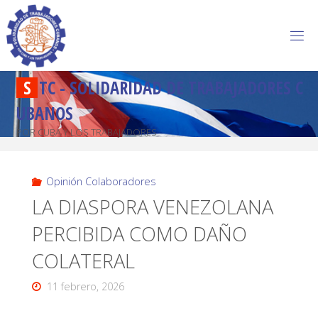
S
T
C
-
S
O
L
I
D
A
R
I
D
A
D
D
E
T
R
A
B
A
J
A
D
O
R
E
S
C
U
B
A
N
O
S
POR CUBA Y LOS TRABAJADORES
Opinión Colaboradores
LA DIASPORA VENEZOLANA
PERCIBIDA COMO DAÑO
COLATERAL
11 febrero, 2026