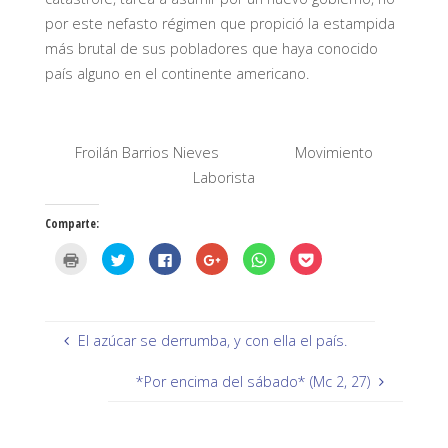
por este nefasto régimen que propició la estampida
más brutal de sus pobladores que haya conocido
país alguno en el continente americano.
Froilán Barrios Nieves Movimiento
Laborista
Comparte:
H
H
H
H
H
H
a
a
a
a
a
a
z
z
z
z
z
z
c
c
c
c
c
c
l
l
l
l
l
l
i
i
i
i
i
i
c
c
c
c
c
c
p
p
p
p
p
p
El azúcar se derrumba, y con ella el país.
a
a
a
a
a
a
r
r
r
r
r
r
a
a
a
a
a
a
*Por encima del sábado* (Mc 2, 27)
i
c
c
c
c
c
m
o
o
o
o
o
p
m
m
m
m
m
r
p
p
p
p
p
i
a
a
a
a
a
m
r
r
r
r
r