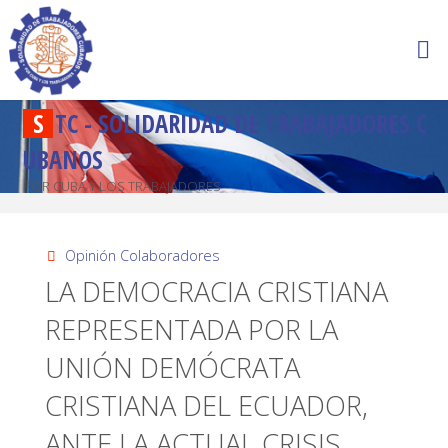
S
T
C
-
S
O
L
I
D
A
R
I
D
A
D
D
E
T
R
A
B
A
J
A
D
O
R
E
S
C
U
B
A
N
O
S
POR CUBA Y LOS TRABAJADORES
Opinión Colaboradores
LA DEMOCRACIA CRISTIANA
REPRESENTADA POR LA
UNIÓN DEMÓCRATA
CRISTIANA DEL ECUADOR,
ANTE LA ACTUAL CRISIS