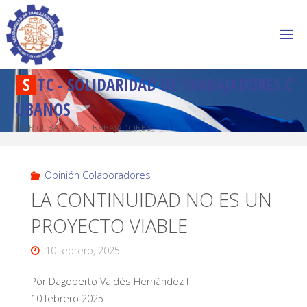
S
T
C
-
S
O
L
I
D
A
R
I
D
A
D
D
E
T
R
A
B
A
J
A
D
O
R
E
S
C
U
B
A
N
O
S
POR CUBA Y LOS TRABAJADORES
Opinión Colaboradores
LA CONTINUIDAD NO ES UN
PROYECTO VIABLE
10 febrero, 2025
Por Dagoberto Valdés Hernández I
10 febrero 2025