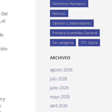
Derechos Humanos
 Del
Noticias
 el
Opinión Colaboradores
Primera Asamblea General
do
Sin categoría
STC Opina
ción
ARCHIVOS
agosto 2026
julio 2026
junio 2026
mayo 2026
n y
n
abril 2026