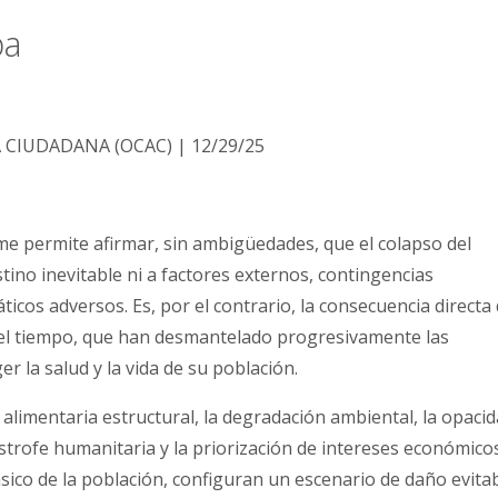
ba
CIUDADANA (OCAC) | 12/29/25
rme permite afirmar, sin ambigüedades, que el colapso del
ino inevitable ni a factores externos, contingencias
icos adversos. Es, por el contrario, la consecuencia directa
n el tiempo, que han desmantelado progresivamente las
r la salud y la vida de su población.
d alimentaria estructural, la degradación ambiental, la opaci
ástrofe humanitaria y la priorización de intereses económico
ico de la población, configuran un escenario de daño evitab