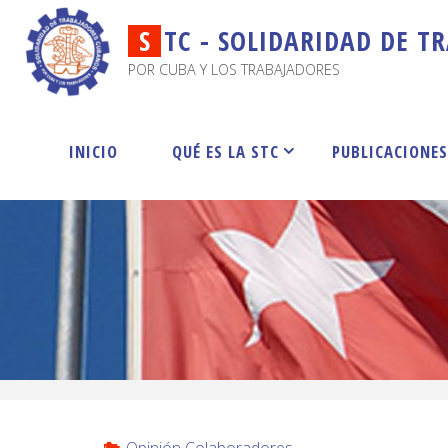
S
T
C
-
S
O
L
I
D
A
R
I
D
A
D
D
E
T
R
POR CUBA Y LOS TRABAJADORES
INICIO
QUÉ ES LA STC
PUBLICACIONE