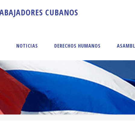
A
B
A
J
A
D
O
R
E
S
C
U
B
A
N
O
S
S
NOTICIAS
DERECHOS HUMANOS
ASAMBL