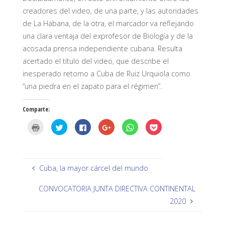
creadores del video, de una parte, y las autoridades
de La Habana, de la otra, el marcador va reflejando
una clara ventaja del exprofesor de Biología y de la
acosada prensa independiente cubana. Resulta
acertado el título del video, que describe el
inesperado retorno a Cuba de Ruiz Urquiola como
“una piedra en el zapato para el régimen”.
Comparte:
H
H
H
H
H
H
a
a
a
a
a
a
z
z
z
z
z
z
c
c
c
c
c
c
l
l
l
l
l
l
i
i
i
i
i
i
c
c
c
c
c
c
p
p
p
p
p
p
Cuba, la mayor cárcel del mundo
a
a
a
a
a
a
r
r
r
r
r
r
a
a
a
a
a
a
CONVOCATORIA JUNTA DIRECTIVA CONTINENTAL
i
c
c
c
c
c
m
o
o
o
o
o
2020
p
m
m
m
m
m
r
p
p
p
p
p
i
a
a
a
a
a
m
r
r
r
r
r