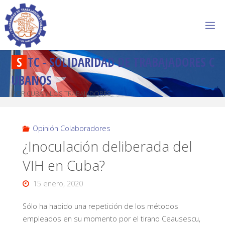
S
T
C
-
S
O
L
I
D
A
R
I
D
A
D
D
E
T
R
A
B
A
J
A
D
O
R
E
S
C
U
B
A
N
O
S
POR CUBA Y LOS TRABAJADORES
Opinión Colaboradores
¿Inoculación deliberada del
VIH en Cuba?
15 enero, 2020
Sólo ha habido una repetición de los métodos
empleados en su momento por el tirano Ceausescu,