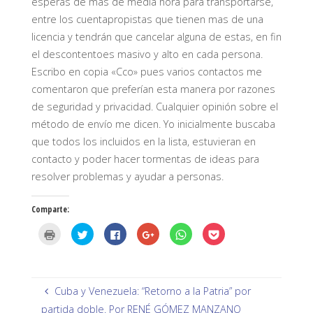
esperas de mas de media hora para transportarse,
entre los cuentapropistas que tienen mas de una
licencia y tendrán que cancelar alguna de estas, en fin
el descontentoes masivo y alto en cada persona.
Escribo en copia «Cco» pues varios contactos me
comentaron que preferían esta manera por razones
de seguridad y privacidad. Cualquier opinión sobre el
método de envío me dicen. Yo inicialmente buscaba
que todos los incluidos en la lista, estuvieran en
contacto y poder hacer tormentas de ideas para
resolver problemas y ayudar a personas.
Comparte:
H
H
H
H
H
H
a
a
a
a
a
a
z
z
z
z
z
z
c
c
c
c
c
c
l
l
l
l
l
l
i
i
i
i
i
i
c
c
c
c
c
c
p
p
p
p
p
p
Cuba y Venezuela: “Retorno a la Patria” por
a
a
a
a
a
a
r
r
r
r
r
r
partida doble. Por RENÉ GÓMEZ MANZANO