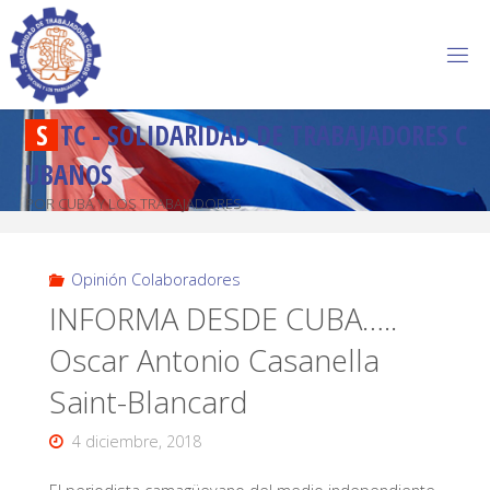
S
T
C
-
S
O
L
I
D
A
R
I
D
A
D
D
E
T
R
A
B
A
J
A
D
O
R
E
S
C
U
B
A
N
O
S
POR CUBA Y LOS TRABAJADORES
Opinión Colaboradores
INFORMA DESDE CUBA…..
Oscar Antonio Casanella
Saint-Blancard
4 diciembre, 2018