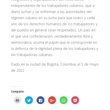
independiente de los trabajadores cubanos, que a
diario luchan y se enfrentan a las autoridades del
régimen cubano en su lucha para que todos y cada
uno de los derechos humanos de los trabajadores y
del pueblo en general sean respetados. Un país en
el que una confederación, verdaderamente libre y
democrática, asuma el papel que le corresponde en
la defensa de la dignidad plena de los trabajadores y
las trabajadoras cubanas.
Dado en la ciudad de Bogotá, Colombia, el 5 de mayo
de 2022
Comparte:
H
H
H
H
H
H
a
a
a
a
a
a
z
z
z
z
z
z
c
c
c
c
c
c