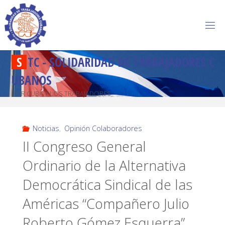
S
T
C
-
S
O
L
I
D
A
R
I
D
A
D
D
E
T
R
A
B
A
J
A
D
O
R
E
S
C
U
B
A
N
O
S
POR CUBA Y LOS TRABAJADORES
Noticias
,
Opinión Colaboradores
II Congreso General
Ordinario de la Alternativa
Democrática Sindical de las
Américas “Compañero Julio
Roberto Gómez Esquerra”