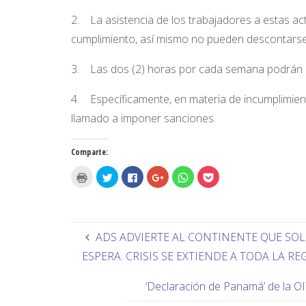
2. La asistencia de los trabajadores a estas a
cumplimiento, así mismo no pueden descontarse 
3. Las dos (2) horas por cada semana podrán s
4. Específicamente, en materia de incumplimiento
llamado a imponer sanciones.
Comparte:
H
H
H
H
H
H
a
a
a
a
a
a
z
z
z
z
z
z
c
c
c
c
c
c
l
l
l
l
l
l
i
i
i
i
i
i
c
c
c
c
c
c
p
p
p
p
p
p
ADS ADVIERTE AL CONTINENTE QUE SOL
a
a
a
a
a
a
r
r
r
r
r
r
ESPERA. CRISIS SE EXTIENDE A TODA LA R
a
a
a
a
a
a
i
c
c
c
c
c
m
o
o
o
o
o
p
m
m
m
m
m
‘Declaración de Panamá’ de la OIT
r
p
p
p
p
p
i
a
a
a
a
a
m
r
r
r
r
r