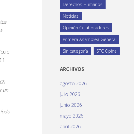
Derechos Humanos
Noticias
tos
Opinión Colaboradores
a
Primera Asamblea General
Sin categoría
STC Opina
ículo
3.1
ARCHIVOS
(2)
agosto 2026
r un
julio 2026
junio 2026
ríodo
mayo 2026
abril 2026