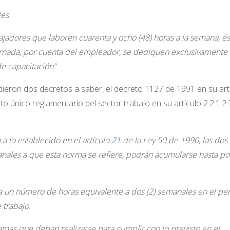
des
jadores que laboren cuarenta y ocho (48) horas a la semana, és
ornada, por cuenta del empleador, se dediquen exclusivamente 
de capacitación”
dieron dos decretos a saber, el decreto 1127 de 1991 en su art
to único reglamentario del sector trabajo en su artículo 2.2.1.2.
a lo establecido en el artículo
21
de la Ley 50 de 1990, las dos 
anales a que esta norma se refiere, podrán acumularse hasta po
a un número de horas equivalente a dos (2) semanales en el pe
 trabajo.
mas que deban realizarse para cumplir con lo previsto en el