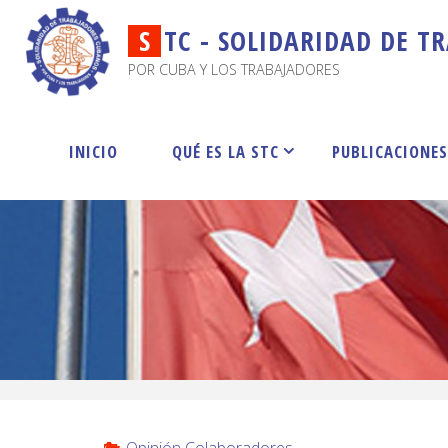
S
T
C
-
S
O
L
I
D
A
R
I
D
A
D
D
E
T
R
POR CUBA Y LOS TRABAJADORES
INICIO
QUÉ ES LA STC
PUBLICACIONE