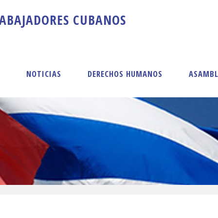
A
B
A
J
A
D
O
R
E
S
C
U
B
A
N
O
S
S
NOTICIAS
DERECHOS HUMANOS
ASAMBL