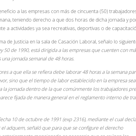
neficio a las empresas con más de cincuenta (50) trabajadores
mana, teniendo derecho a que dos horas de dicha jornada y po
e a actividades ya sea recreativas, deportivas o de capacitació
 de Justicia en la sala de Casación Laboral, señalo lo siguient
Ley 50 de 1990, está dirigida a las empresas que cuenten con m
as una jornada semanal de 48 horas.
res a que ella se refiera debe laborar 48 horas a la semana par
avor, sino que el tiempo de labor establecido en la empresa sea
ea la jornada dentro de la que comúnmente los trabajadores pr
arece fijada de manera general en el reglamento interno de tra
 fecha 10 de octubre de 1991 (exp 2316), mediante el cual decl
or el adquem, señaló que para que se configure el derecho