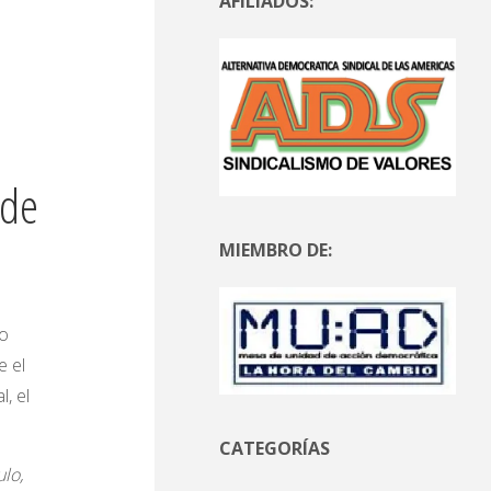
AFILIADOS:
 de
MIEMBRO DE:
go
e el
, el
CATEGORÍAS
ulo,