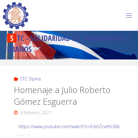
S
T
C
-
S
O
L
I
D
A
R
I
D
A
D
D
E
T
R
A
B
A
J
A
D
O
R
E
S
C
U
B
A
N
O
S
POR CUBA Y LOS TRABAJADORES
STC Opina
Homenaje a Julio Roberto
Gómez Esguerra
6 febrero, 2021
https://www.youtube.com/watch?v=A3iAZcwYtL8&t