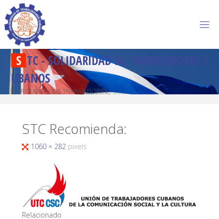
S
T
C
-
S
O
L
I
D
A
R
I
D
A
D
D
E
T
R
A
B
A
J
A
D
O
R
E
S
C
U
B
A
N
O
S
POR CUBA Y LOS TRABAJADORES
STC Recomienda:
1060 × 282
pixels
Relacionado