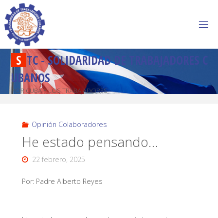
S
T
C
-
S
O
L
I
D
A
R
I
D
A
D
D
E
T
R
A
B
A
J
A
D
O
R
E
S
C
U
B
A
N
O
S
POR CUBA Y LOS TRABAJADORES
Opinión Colaboradores
He estado pensando…
22 febrero, 2025
Por: Padre Alberto Reyes