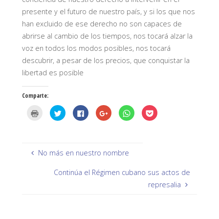
presente y el futuro de nuestro país, y si los que nos
han excluido de ese derecho no son capaces de
abrirse al cambio de los tiempos, nos tocará alzar la
voz en todos los modos posibles, nos tocará
descubrir, a pesar de los precios, que conquistar la
libertad es posible
Comparte:
H
H
H
H
H
H
a
a
a
a
a
a
z
z
z
z
z
z
c
c
c
c
c
c
l
l
l
l
l
l
i
i
i
i
i
i
c
c
c
c
c
c
p
p
p
p
p
p
No más en nuestro nombre
a
a
a
a
a
a
r
r
r
r
r
r
a
a
a
a
a
a
Continúa el Régimen cubano sus actos de
i
c
c
c
c
c
m
o
o
o
o
o
represalia
p
m
m
m
m
m
r
p
p
p
p
p
i
a
a
a
a
a
m
r
r
r
r
r
i
t
t
t
t
t
r
i
i
i
i
i