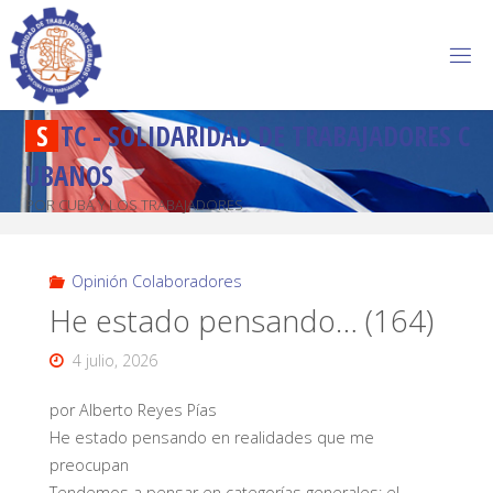
S
T
C
-
S
O
L
I
D
A
R
I
D
A
D
D
E
T
R
A
B
A
J
A
D
O
R
E
S
C
U
B
A
N
O
S
POR CUBA Y LOS TRABAJADORES
Opinión Colaboradores
He estado pensando… (164)
4 julio, 2026
por Alberto Reyes Pías
He estado pensando en realidades que me
preocupan
Tendemos a pensar en categorías generales: el