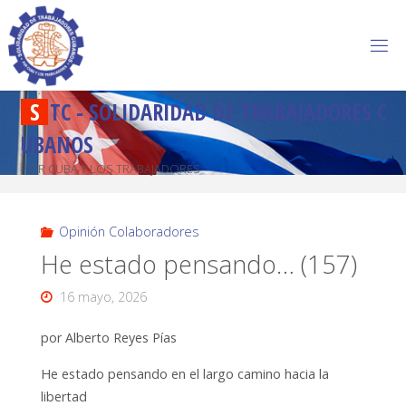
S
T
C
-
S
O
L
I
D
A
R
I
D
A
D
D
E
T
R
A
B
A
J
A
D
O
R
E
S
C
U
B
A
N
O
S
POR CUBA Y LOS TRABAJADORES
Opinión Colaboradores
He estado pensando… (157)
16 mayo, 2026
por Alberto Reyes Pías
He estado pensando en el largo camino hacia la
libertad