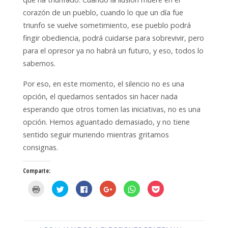
corazón de un pueblo, cuando lo que un día fue
triunfo se vuelve sometimiento, ese pueblo podrá
fingir obediencia, podrá cuidarse para sobrevivir, pero
para el opresor ya no habrá un futuro, y eso, todos lo
sabemos.
Por eso, en este momento, el silencio no es una
opción, el quedarnos sentados sin hacer nada
esperando que otros tomen las iniciativas, no es una
opción. Hemos aguantado demasiado, y no tiene
sentido seguir muriendo mientras gritamos
consignas.
Comparte:
H
H
H
H
H
H
a
a
a
a
a
a
z
z
z
z
z
z
c
c
c
c
c
c
l
l
l
l
l
l
i
i
i
i
i
i
c
c
c
c
c
c