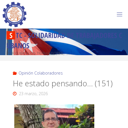
S
T
C
-
S
O
L
I
D
A
R
I
D
A
D
D
E
T
R
A
B
A
J
A
D
O
R
E
S
C
U
B
A
N
O
S
POR CUBA Y LOS TRABAJADORES
Opinión Colaboradores
He estado pensando… (151)
23 marzo, 2026