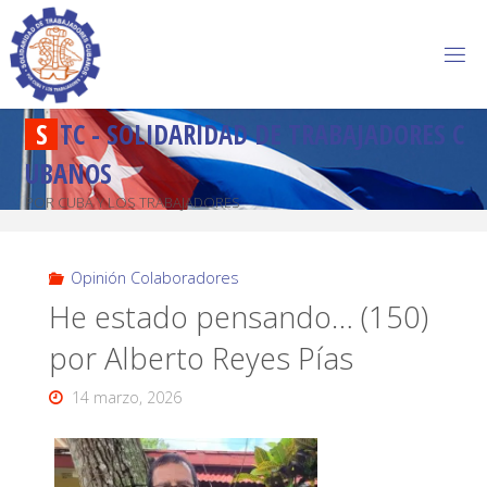
S
T
C
-
S
O
L
I
D
A
R
I
D
A
D
D
E
T
R
A
B
A
J
A
D
O
R
E
S
C
U
B
A
N
O
S
POR CUBA Y LOS TRABAJADORES
Opinión Colaboradores
He estado pensando… (150)
por Alberto Reyes Pías
14 marzo, 2026