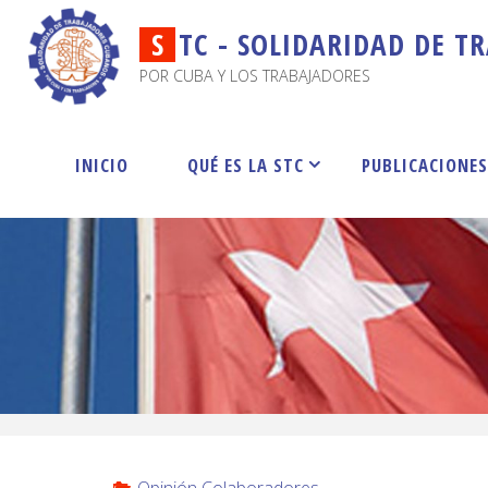
S
T
C
-
S
O
L
I
D
A
R
I
D
A
D
D
E
T
R
POR CUBA Y LOS TRABAJADORES
INICIO
QUÉ ES LA STC
PUBLICACIONE