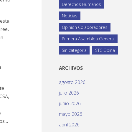
Derechos Humanos
Noticias
 esta
Opinión Colaboradores
ree,
en
Primera Asamblea General
Sin categoría
STC Opina
,
a
ARCHIVOS
agosto 2026
te
julio 2026
ECSA,
junio 2026
s
mayo 2026
nos…
abril 2026