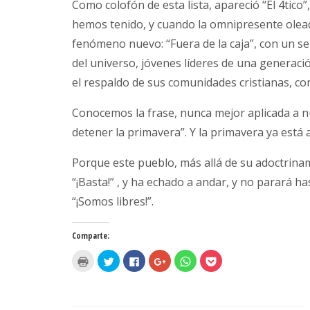
Como colofón de esta lista, apareció “El 4tico
hemos tenido, y cuando la omnipresente olead
fenómeno nuevo: “Fuera de la caja”, con un sell
del universo, jóvenes líderes de una generaci
el respaldo de sus comunidades cristianas, c
Conocemos la frase, nunca mejor aplicada a n
detener la primavera”. Y la primavera ya está
Porque este pueblo, más allá de su adoctrinam
“¡Basta!” , y ha echado a andar, y no parará ha
“¡Somos libres!”.
Comparte:
H
H
H
H
H
H
a
a
a
a
a
a
z
z
z
z
z
z
c
c
c
c
c
c
l
l
l
l
l
l
i
i
i
i
i
i
c
c
c
c
c
c