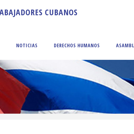
A
B
A
J
A
D
O
R
E
S
C
U
B
A
N
O
S
S
NOTICIAS
DERECHOS HUMANOS
ASAMBL