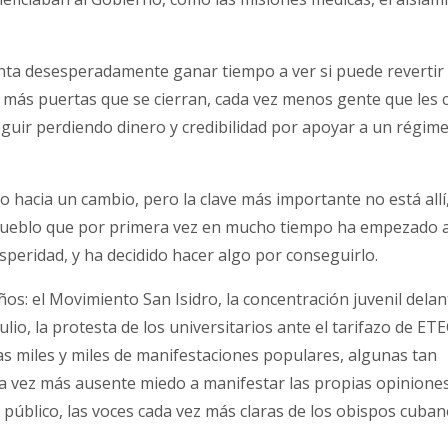
nta desesperadamente ganar tiempo a ver si puede revertir
y más puertas que se cierran, cada vez menos gente que les c
guir perdiendo dinero y credibilidad por apoyar a un régim
 hacia un cambio, pero la clave más importante no está allí
 pueblo que por primera vez en mucho tiempo ha empezado 
osperidad, y ha decidido hacer algo por conseguirlo.
s: el Movimiento San Isidro, la concentración juvenil delan
julio, la protesta de los universitarios ante el tarifazo de ET
las miles y miles de manifestaciones populares, algunas tan
a vez más ausente miedo a manifestar las propias opinione
o público, las voces cada vez más claras de los obispos cuba