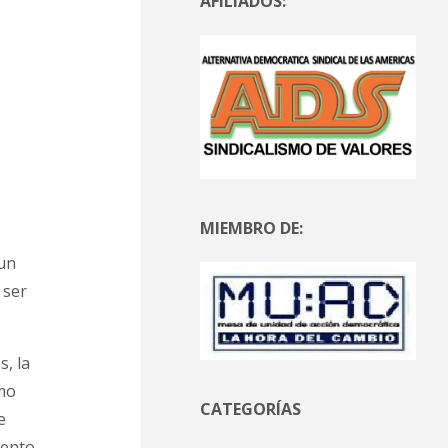
AFILIADOS:
MIEMBRO DE:
 un
 ser
, la
omo
CATEGORÍAS
e
iento