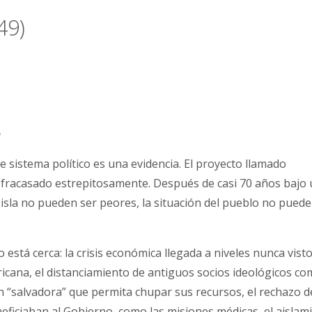
49)
o
sistema político es una evidencia. El proyecto llamado
 fracasado estrepitosamente. Después de casi 70 años bajo
a isla no pueden ser peores, la situación del pueblo no puede
tá cerca: la crisis económica llegada a niveles nunca vistos
icana, el distanciamiento de antiguos socios ideológicos c
n “salvadora” que permita chupar sus recursos, el rechazo d
ficiaban al Gobierno, como las misiones médicas, el aislam