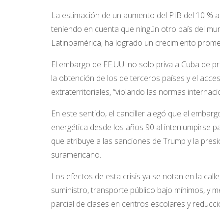
La estimación de un aumento del PIB del 10 % anu
teniendo en cuenta que ningún otro país del mun
Latinoamérica, ha logrado un crecimiento promed
El embargo de EE.UU. no solo priva a Cuba de p
la obtención de los de terceros países y el acc
extraterritoriales, “violando las normas internac
En este sentido, el canciller alegó que el embarg
energética desde los años 90 al interrumpirse p
que atribuye a las sanciones de Trump y la pres
suramericano.
Los efectos de esta crisis ya se notan en la call
suministro, transporte público bajo mínimos, y 
parcial de clases en centros escolares y reducci