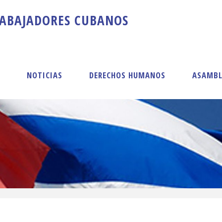
A
B
A
J
A
D
O
R
E
S
C
U
B
A
N
O
S
S
NOTICIAS
DERECHOS HUMANOS
ASAMBL