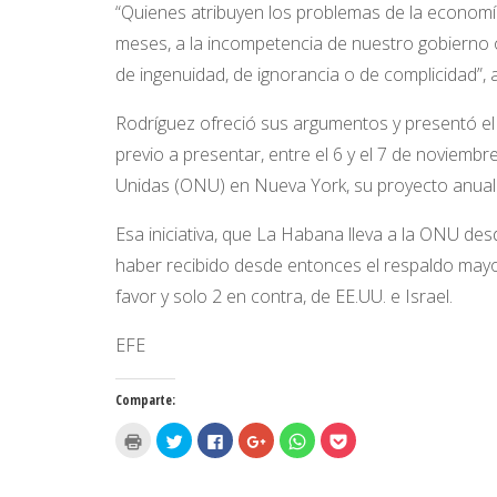
“Quienes atribuyen los problemas de la economí
meses, a la incompetencia de nuestro gobierno o 
de ingenuidad, de ignorancia o de complicidad”, a
Rodríguez ofreció sus argumentos y presentó e
previo a presentar, entre el 6 y el 7 de noviemb
Unidas (ONU) en Nueva York, su proyecto anual d
Esa iniciativa, que La Habana lleva a la ONU des
haber recibido desde entonces el respaldo mayor
favor y solo 2 en contra, de EE.UU. e Israel.
EFE
Comparte:
H
H
H
H
H
H
a
a
a
a
a
a
z
z
z
z
z
z
c
c
c
c
c
c
l
l
l
l
l
l