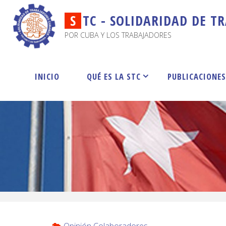
S
T
C
-
S
O
L
I
D
A
R
I
D
A
D
D
E
T
R
POR CUBA Y LOS TRABAJADORES
INICIO
QUÉ ES LA STC
PUBLICACIONE