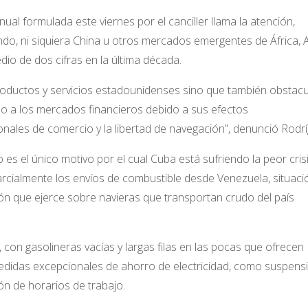
al formulada este viernes por el canciller llama la atención,
do, ni siquiera China u otros mercados emergentes de África, 
io de dos cifras en la última década.
roductos y servicios estadounidenses sino que también obstacu
eso a los mercados financieros debido a sus efectos
ionales de comercio y la libertad de navegación”, denunció Rodr
o es el único motivo por el cual Cuba está sufriendo la peor cris
arcialmente los envíos de combustible desde Venezuela, situaci
ión que ejerce sobre navieras que transportan crudo del país
e, con gasolineras vacías y largas filas en las pocas que ofrecen
medidas excepcionales de ahorro de electricidad, como suspens
ón de horarios de trabajo.