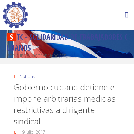
S
T
C
-
S
O
L
I
D
A
R
I
D
A
D
D
E
T
R
A
B
A
J
A
D
O
R
E
S
C
U
B
A
N
O
S
POR CUBA Y LOS TRABAJADORES
Noticias
Gobierno cubano detiene e
impone arbitrarias medidas
restrictivas a dirigente
sindical
19 julio, 2017