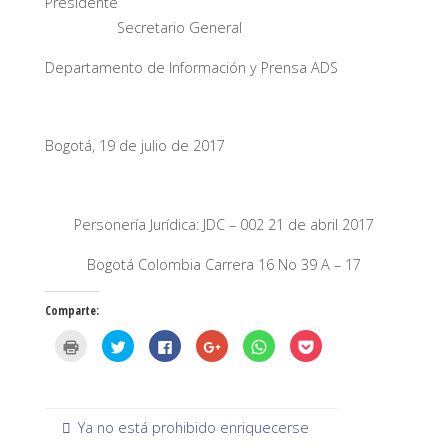
Presidente
Secretario General
Departamento de Información y Prensa ADS
Bogotá, 19 de julio de 2017
Personería Jurídica: JDC – 002 21 de abril 2017
Bogotá Colombia Carrera 16 No 39 A – 17
Comparte:
H
H
H
H
H
H
a
a
a
a
a
a
z
z
z
z
z
z
c
c
c
c
c
c
l
l
l
l
l
l
i
i
i
i
i
i
c
c
c
c
c
c
p
p
p
p
p
p
Ya no está prohibido enriquecerse
a
a
a
a
a
a