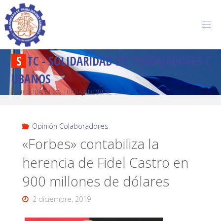
S
T
C
-
S
O
L
I
D
A
R
I
D
A
D
D
E
T
R
A
B
A
J
A
D
O
R
E
S
C
U
B
A
N
O
S
POR CUBA Y LOS TRABAJADORES
Opinión Colaboradores
«Forbes» contabiliza la
herencia de Fidel Castro en
900 millones de dólares
2 diciembre, 2019