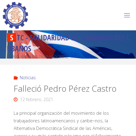
S
T
C
-
S
O
L
I
D
A
R
I
D
A
D
D
E
T
R
A
B
A
J
A
D
O
R
E
S
C
U
B
A
N
O
S
POR CUBA Y LOS TRABAJADORES
Noticias
Falleció Pedro Pérez Castro
12 febrero, 2021
La principal organización del movimiento de los
trabajadores latinoamericanos y caribe~nos, la
Alternativa Democrática Sindical de las Américas,
expresa su más sentido pésame por el fallecimiento