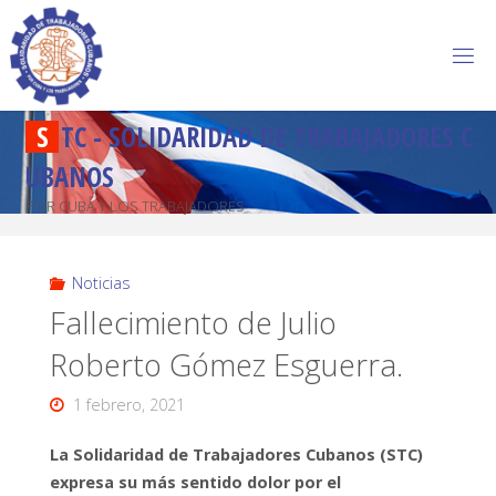
S
T
C
-
S
O
L
I
D
A
R
I
D
A
D
D
E
T
R
A
B
A
J
A
D
O
R
E
S
C
U
B
A
N
O
S
POR CUBA Y LOS TRABAJADORES
Noticias
Fallecimiento de Julio
Roberto Gómez Esguerra.
1 febrero, 2021
La Solidaridad de Trabajadores Cubanos (STC)
expresa su más sentido dolor por el