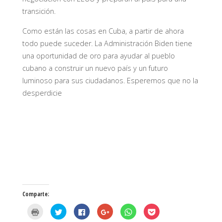
transición.
Como están las cosas en Cuba, a partir de ahora
todo puede suceder. La Administración Biden tiene
una oportunidad de oro para ayudar al pueblo
cubano a construir un nuevo país y un futuro
luminoso para sus ciudadanos. Esperemos que no la
desperdicie
Comparte:
H
H
H
H
H
H
a
a
a
a
a
a
z
z
z
z
z
z