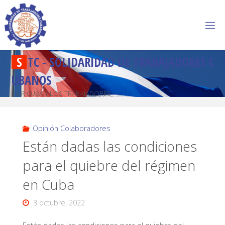
S
T
C
-
S
O
L
I
D
A
R
I
D
A
D
D
E
T
R
A
B
A
J
A
D
O
R
E
S
C
U
B
A
N
O
S
POR CUBA Y LOS TRABAJADORES
Opinión Colaboradores
Están dadas las condiciones
para el quiebre del régimen
en Cuba
3 octubre, 2022