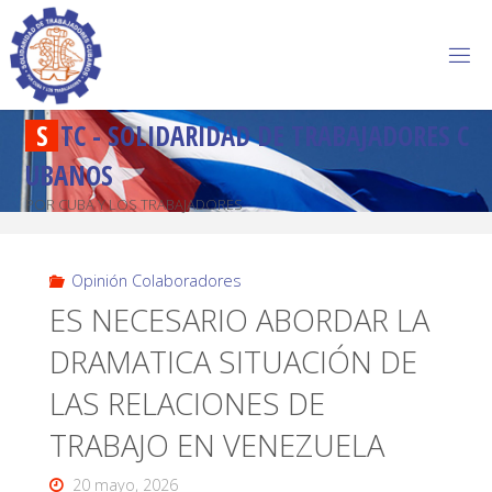
S
T
C
-
S
O
L
I
D
A
R
I
D
A
D
D
E
T
R
A
B
A
J
A
D
O
R
E
S
C
U
B
A
N
O
S
POR CUBA Y LOS TRABAJADORES
Opinión Colaboradores
ES NECESARIO ABORDAR LA
DRAMATICA SITUACIÓN DE
LAS RELACIONES DE
TRABAJO EN VENEZUELA
20 mayo, 2026