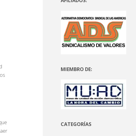
AFILIADOS:
d
MIEMBRO DE:
nos
 que
CATEGORÍAS
caer