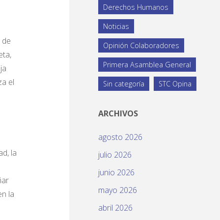
Derechos Humanos
Noticias
 de
Opinión Colaboradores
eta,
Primera Asamblea General
ja
a el
Sin categoría
STC Opina
ARCHIVOS
agosto 2026
d, la
julio 2026
junio 2026
ñar
mayo 2026
n la
abril 2026