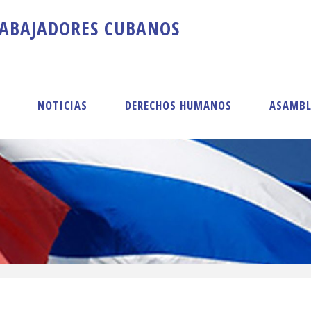
A
B
A
J
A
D
O
R
E
S
C
U
B
A
N
O
S
S
NOTICIAS
DERECHOS HUMANOS
ASAMBL