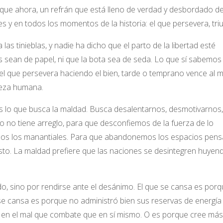
que ahora, un refrán que está lleno de verdad y desbordado d
s y en todos los momentos de la historia: el que persevera, triu
a las tinieblas, y nadie ha dicho que el parto de la libertad esté
 sean de papel, ni que la bota sea de seda. Lo que sí sabemos
 el que persevera haciendo el bien, tarde o temprano vence al m
leza humana.
 es lo que busca la maldad. Busca desalentarnos, desmotivarnos,
o tiene arreglo, para que desconfiemos de la fuerza de lo
os los manantiales. Para que abandonemos los espacios pen
usto. La maldad prefiere que las naciones se desintegren huyen
do, sino por rendirse ante el desánimo. El que se cansa es por
se cansa es porque no administró bien sus reservas de energía
s en el mal que combate que en sí mismo. O es porque cree más