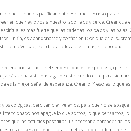
n lo que luchamos pacíficamente. El primer recurso para no
er en que hay otros a nuestro lado, lejos y cerca. Creer que e
 espiritual es más fuerte que las cadenas, los palos y las balas.
ros. En fin, es abandonarse y confiar en Dios que es el supre
iste como Verdad, Bondad y Belleza absolutas, sino porque
areciera que se tuerce el sendero, que el tiempo pasa, que se
ue jamás se ha visto que algo de este mundo dure para siempre
a es la mejor señal de esperanza. Créanlo. Y eso es lo que es
s y psicológicas, pero también velemos, para que no se apaguen
te intencionado nos apague lo que somos, lo que pensamos, lo
es que las actuales pesadillas. Es necesario aprender de los
 nuestros esfuerzos, tener clara la meta y, sobre todo ponerle