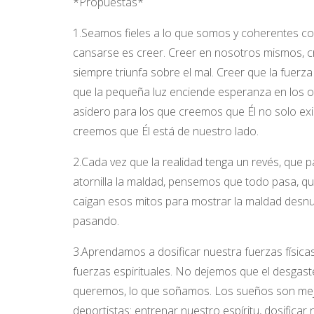
*Propuestas*
1.Seamos fieles a lo que somos y coherentes co
cansarse es creer. Creer en nosotros mismos, cre
siempre triunfa sobre el mal. Creer que la fuerza
que la pequeña luz enciende esperanza en los ot
asidero para los que creemos que Él no solo ex
creemos que Él está de nuestro lado.
2.Cada vez que la realidad tenga un revés, que p
atornilla la maldad, pensemos que todo pasa, q
caigan esos mitos para mostrar la maldad desnud
pasando.
3.Aprendamos a dosificar nuestra fuerzas física
fuerzas espirituales. No dejemos que el desgas
queremos, lo que soñamos. Los sueños son mejor
deportistas: entrenar nuestro espíritu, dosificar