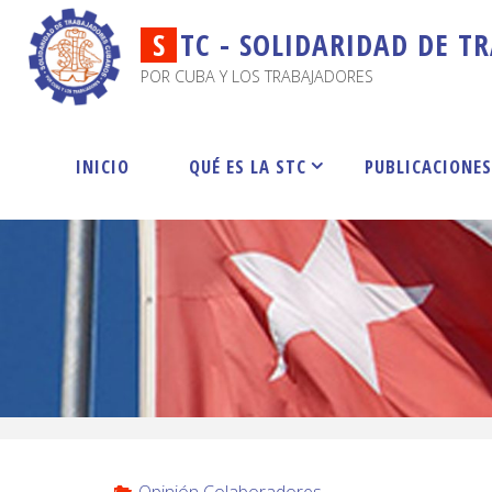
S
T
C
-
S
O
L
I
D
A
R
I
D
A
D
D
E
T
R
POR CUBA Y LOS TRABAJADORES
INICIO
QUÉ ES LA STC
PUBLICACIONE