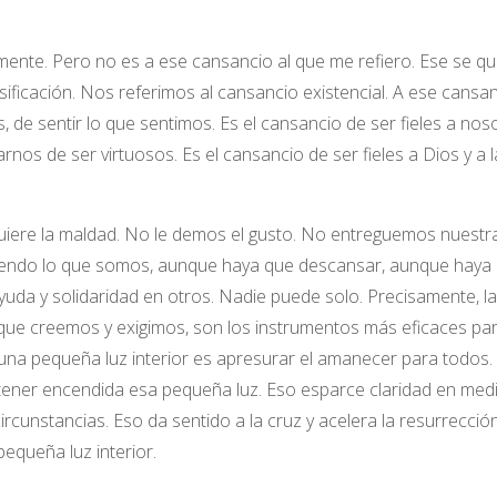
ente. Pero no es a ese cansancio al que me refiero. Ese se qu
sificación. Nos referimos al cansancio existencial. A ese cansa
e sentir lo que sentimos. Es el cansancio de ser fieles a nos
rnos de ser virtuosos. Es el cansancio de ser fieles a Dios y a l
uiere la maldad. No le demos el gusto. No entreguemos nuestr
siendo lo que somos, aunque haya que descansar, aunque haya
uda y solidaridad en otros. Nadie puede solo. Precisamente, la
o que creemos y exigimos, son los instrumentos más eficaces pa
na pequeña luz interior es apresurar el amanecer para todos.
ntener encendida esa pequeña luz. Eso esparce claridad en med
rcunstancias. Eso da sentido a la cruz y acelera la resurrecció
equeña luz interior.