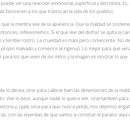
ta puede ser una reacción emocional, superficial y derrotista. Es,
s favorecen a los que trastocan la vida de los pueblos.
ue la mentira vive de la apariencia. Que la maldad se sostiene
tonces, reflexionemos: Si el que vive del disfraz se quita la car
y terrible rostro. La crueldad es mala pero convincente. No de
l propio malvado y convence al ingenuo. Lo mejor para que venz
r para los que viven de los mitos y la imagen es mostrar lo que
e lo desea, sirve para calibrar bien las dimensiones de la malda
o. Vivir lo peor, aunque nadie lo quiera vivir, sirve también para
istoria y, ojalá, sirva para que, nunca jamás, nos dejemos enga
s, con las leyendas de que vamos a construir el paraíso aquí e