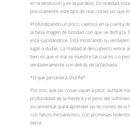
en la desilusión y en la parálisis. En realidad, es
precisamente, este tipo de reacciones las que má
Profundizando un poco, caemos en la cuenta de q
la falsa imagen de bondad con que se disfraza. En
está suicidándose. Está mostrando su verdadero 
lugar a dudas. La maldad al descubierto vence a
bien es que el mal se muestre tal cual es. Lo peo
verdaderamente son detrás de la fachada.
*El que persevera, triunfa*
Por eso, que las cosas vayan a peor, aunque nadi
profundidad de la mentira y el peso del sufrimient
escarmentar, para aprender las lecciones de la h
con falsos mesianismos, con promesas redentora
tierra.