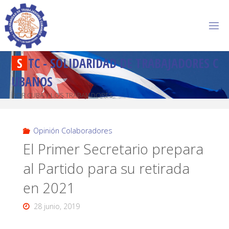
S
T
C
-
S
O
L
I
D
A
R
I
D
A
D
D
E
T
R
A
B
A
J
A
D
O
R
E
S
C
U
B
A
N
O
S
POR CUBA Y LOS TRABAJADORES
Opinión Colaboradores
El Primer Secretario prepara
al Partido para su retirada
en 2021
28 junio, 2019