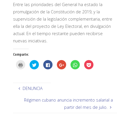
Entre las prioridades del General ha estado la
promulgación de la Constitución de 2019, y la
supervisión de la legislación complementaria, entre
ella la del proyecto de Ley Electoral, en divulgación
actual. En el tiempo restante pueden recibirse
nuevas iniciativas.
Comparte:
H
H
H
H
H
H
a
a
a
a
a
a
z
z
z
z
z
z
c
c
c
c
c
c
l
l
l
l
l
l
i
i
i
i
i
i
c
c
c
c
c
c
p
p
p
p
p
p
DENUNCIA
a
a
a
a
a
a
r
r
r
r
r
r
a
a
a
a
a
a
Régimen cubano anuncia incremento salarial a
i
c
c
c
c
c
m
o
o
o
o
o
partir del mes de julio.
p
m
m
m
m
m
r
p
p
p
p
p
i
a
a
a
a
a
m
r
r
r
r
r
i
t
t
t
t
t
r
i
i
i
i
i
(
r
r
r
r
r