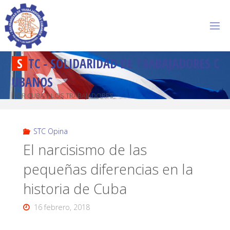
S
T
C
-
S
O
L
I
D
A
R
I
D
A
D
D
E
T
R
A
B
A
J
A
D
O
R
E
S
C
U
B
A
N
O
S
POR CUBA Y LOS TRABAJADORES
STC Opina
El narcisismo de las
pequeñas diferencias en la
historia de Cuba
16 febrero, 2018