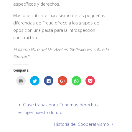
específicos y derechos.
Más que crítica, el narcisismo de las pequeñas
diferencias de Freud ofrece a los grupos de
oposición una pauta para la introspección
constructiva.
El último libro del Dr. Azel es “Reflexiones sobre la
libertad”.
Comparte:
H
H
H
H
H
H
a
a
a
a
a
a
z
z
z
z
z
z
c
c
c
c
c
c
l
l
l
l
l
l
i
i
i
i
i
i
c
c
c
c
c
c
p
p
p
p
p
p
Clase trabajadora: Tenemos derecho a
a
a
a
a
a
a
r
r
r
r
r
r
escoger nuestro futuro
a
a
a
a
a
a
i
c
c
c
c
c
m
o
o
o
o
o
Historia del Cooperativismo
p
m
m
m
m
m
r
p
p
p
p
p