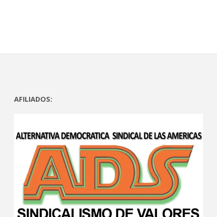
)
a
)
a
)
)
AFILIADOS: