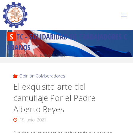
S
T
C
-
S
O
L
I
D
A
R
I
D
A
D
D
E
T
R
A
B
A
J
A
D
O
R
E
S
C
U
B
A
N
O
S
POR CUBA Y LOS TRABAJADORES
Opinión Colaboradores
El exquisito arte del
camuflaje Por el Padre
Alberto Reyes
19 junio, 2021