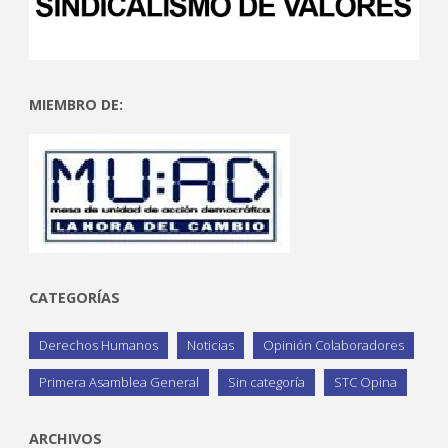
MIEMBRO DE:
CATEGORÍAS
Derechos Humanos
Noticias
Opinión Colaboradores
Primera Asamblea General
Sin categoría
STC Opina
ARCHIVOS