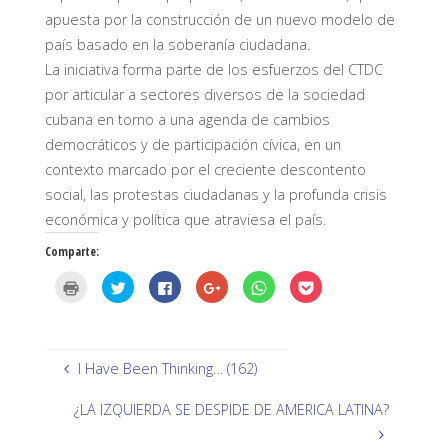
apuesta por la construcción de un nuevo modelo de
país basado en la soberanía ciudadana.
La iniciativa forma parte de los esfuerzos del CTDC
por articular a sectores diversos de la sociedad
cubana en torno a una agenda de cambios
democráticos y de participación cívica, en un
contexto marcado por el creciente descontento
social, las protestas ciudadanas y la profunda crisis
económica y política que atraviesa el país.
Comparte:
H
H
H
H
H
H
a
a
a
a
a
a
z
z
z
z
z
z
c
c
c
c
c
c
l
l
l
l
l
l
i
i
i
i
i
i
c
c
c
c
c
c
p
p
p
p
p
p
I Have Been Thinking… (162)
a
a
a
a
a
a
r
r
r
r
r
r
a
a
a
a
a
a
¿LA IZQUIERDA SE DESPIDE DE AMERICA LATINA?
i
c
c
c
c
c
m
o
o
o
o
o
p
m
m
m
m
m