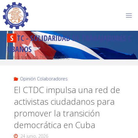
S
T
C
-
S
O
L
I
D
A
R
I
D
A
D
D
E
T
R
A
B
A
J
A
D
O
R
E
S
C
U
B
A
N
O
S
POR CUBA Y LOS TRABAJADORES
Opinión Colaboradores
El CTDC impulsa una red de
activistas ciudadanos para
promover la transición
democrática en Cuba
24 junio, 2026