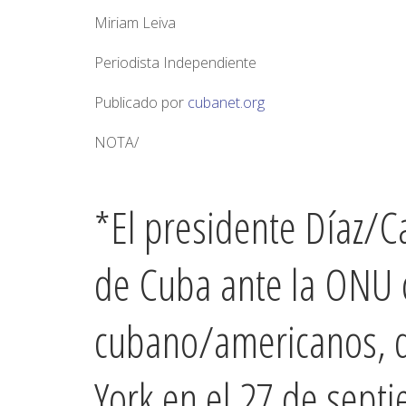
Miriam Leiva
Periodista Independiente
Publicado por
cubanet.org
NOTA/
*El presidente Díaz/C
de Cuba ante la ONU 
cubano/americanos, d
York en el 27 de sep