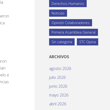
la
Derechos Humanos
Noticias
fueron
ica.
Opinión Colaboradores
Primera Asamblea General
Sin categoría
STC Opina
ARCHIVOS
aron
rían
agosto 2026
pelo e
julio 2026
ncias
junio 2026
mayo 2026
abril 2026