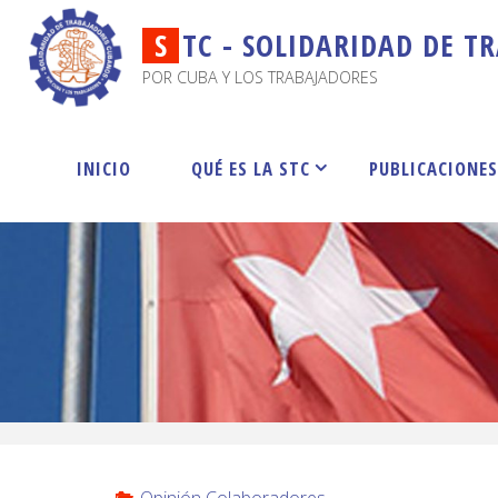
S
T
C
-
S
O
L
I
D
A
R
I
D
A
D
D
E
T
R
POR CUBA Y LOS TRABAJADORES
INICIO
QUÉ ES LA STC
PUBLICACIONE