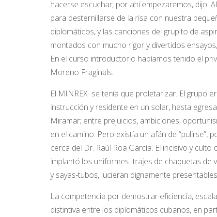
hacerse escuchar; por ahí empezaremos, dijo. Al f
para desternillarse de la risa con nuestra peque
diplomáticos, y las canciones del grupito de aspi
montados con mucho rigor y divertidos ensayos, g
En el curso introductorio habíamos tenido el priv
Moreno Fraginals.
El MINREX se tenía que proletarizar. El grupo e
instrucción y residente en un solar, hasta egre
Miramar; entre prejuicios, ambiciones, oportun
en el camino. Pero existía un afán de “pulirse”, p
cerca del Dr. Raúl Roa García. El incisivo y culto 
implantó los uniformes–trajes de chaquetas de v
y sayas-tubos, lucieran dignamente presentables
La competencia por demostrar eficiencia, escala
distintiva entre los diplomáticos cubanos, en pa