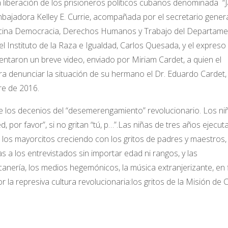
beración de los prisioneros políticos cubanos denominada “J
bajadora Kelley E. Currie, acompañada por el secretario gener
 Oficina Democracia, Derechos Humanos y Trabajo del Departam
el Instituto de la Raza e Igualdad, Carlos Quesada, y el expreso
taron un breve video, enviado por Miriam Cardet, a quien el
ra denunciar la situación de su hermano el Dr. Eduardo Cardet,
re de 2016.
e los decenios del “desemerengamiento” revolucionario. Los ni
, por favor”, si no gritan “tú, p…”.Las niñas de tres años ejecu
”; los mayorcitos creciendo con los gritos de padres y maestros, 
a los entrevistados sin importar edad ni rangos, y las
canería, los medios hegemónicos, la música extranjerizante, en fi
 la represiva cultura revolucionaria:los gritos de la Misión de 