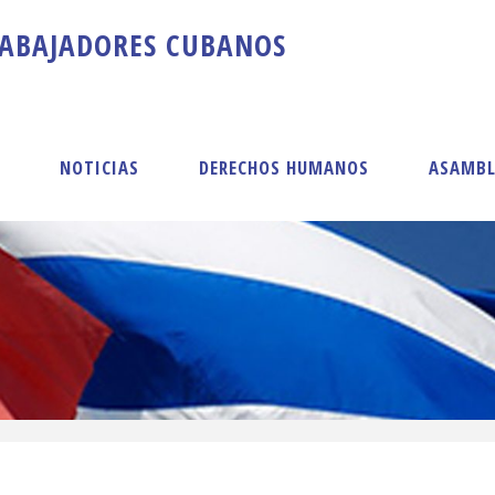
A
B
A
J
A
D
O
R
E
S
C
U
B
A
N
O
S
S
NOTICIAS
DERECHOS HUMANOS
ASAMBL