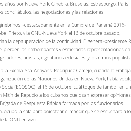
s años por Nueva York, Ginebra, Bruselas, Estrasburgo, París,
 conciliábulos, las negociaciones y las relaciones.
inebrinos, -destacadamente en la Cumbre de Panamá 2016-
Abel Prieto, y la ONU-Nueva York el 16 de octubre pasado,
an la depauperación de la continuidad. El general-presidente R
nel pierden las rimbombantes y esmeradas representaciones en 
sladores, artistas, dignatarios eclesiales, y los ritmos populista
s a la Excma. Sra. Anayansi Rodríguez Camejo, cuando la Embaj
ganización de las Naciones Unidas en Nueva York, había vocif
 Social(ECOSOC), el 16 de octubre, cuál toque de tambor en un
un Mitin de Repudio a los cubanos que osan expresar opiniones
la Brigada de Respuesta Rápida formada por los funcionarios
 ocupó la sala para boicotear e impedir que se escuchara a l
 de la ONU en vivo.