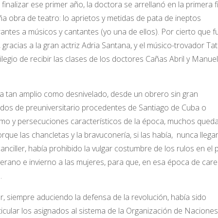
inalizar ese primer año, la doctora se arrellanó en la primera fi
ña obra de teatro: lo aprietos y metidas de pata de ineptos
rantes a músicos y cantantes (yo una de ellos). Por cierto que 
racias a la gran actriz Adria Santana, y el músico-trovador Tat
ilegio de recibir las clases de los doctores Cañas Abril y Manuel
ra tan amplio como desnivelado, desde un obrero sin gran
sados de preuniversitario procedentes de Santiago de Cuba o
ismo y persecuciones característicos de la época, muchos qued
orque las chancletas y la bravuconería, si las había, nunca llega
canciller, había prohibido la vulgar costumbre de los rulos en el 
erano e invierno a las mujeres, para que, en esa época de care
.
r, siempre aduciendo la defensa de la revolución, había sido
rticular los asignados al sistema de la Organización de Naciones