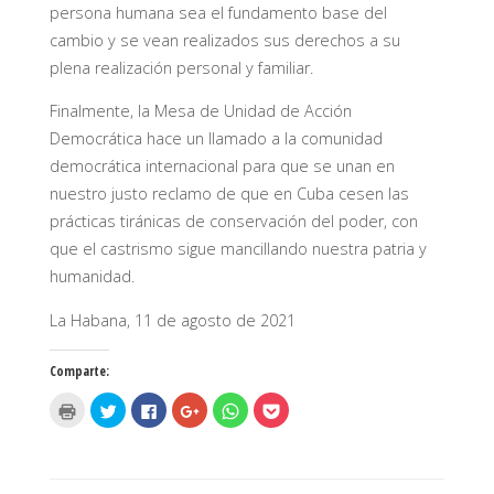
persona humana sea el fundamento base del
cambio y se vean realizados sus derechos a su
plena realización personal y familiar.
Finalmente, la Mesa de Unidad de Acción
Democrática hace un llamado a la comunidad
democrática internacional para que se unan en
nuestro justo reclamo de que en Cuba cesen las
prácticas tiránicas de conservación del poder, con
que el castrismo sigue mancillando nuestra patria y
humanidad.
La Habana, 11 de agosto de 2021
Comparte:
H
H
H
H
H
H
a
a
a
a
a
a
z
z
z
z
z
z
c
c
c
c
c
c
l
l
l
l
l
l
i
i
i
i
i
i
c
c
c
c
c
c