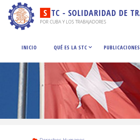
S
T
C
-
S
O
L
I
D
A
R
I
D
A
D
D
E
T
R
POR CUBA Y LOS TRABAJADORES
INICIO
QUÉ ES LA STC
PUBLICACIONE