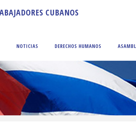
A
B
A
J
A
D
O
R
E
S
C
U
B
A
N
O
S
S
NOTICIAS
DERECHOS HUMANOS
ASAMBL