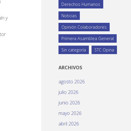
u
Derechos Humanos
Noticias
ín y
Opinión Colaboradores
tor
Primera Asamblea General
Sin categoría
STC Opina
ARCHIVOS
agosto 2026
julio 2026
junio 2026
mayo 2026
abril 2026