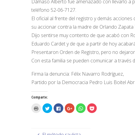
Dámaso Alberto fue amenazado con llevarlo a p
teléfono 52-06-7127.
El oficial al frente del registro y demás acciones
su accionar contra la madre de Orlando Zapata
Dijo sentirse muy contento de que acabó con R
Eduardo Cardet y de que a partir de hoy acabar
Presentaron Orden de Registro, pero no dejaron
Con esta familia se pueden comunicar a través de
Firma la denuncia: Félix Navarro Rodríguez,
Partido por la Democracia Pedro Luis Boitel Ab
Comparte:
H
H
H
H
H
H
a
a
a
a
a
a
z
z
z
z
z
z
c
c
c
c
c
c
l
l
l
l
l
l
i
i
i
i
i
i
c
c
c
c
c
c
p
p
p
p
p
p
El método raulista