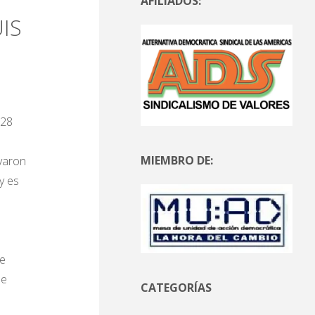
AFILIADOS:
IS
 28
MIEMBRO DE:
evaron
y es
de
ue
CATEGORÍAS