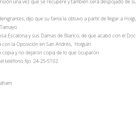
risión una vez que se recupere y también será despojado de s
 denigrantes, dijo que su fama la obtuvo a partir de llegar a Holgu
 Tamayo.
osa Escalona y sus Damas de Blanco; de que acabó con el Doc
á con la Oposición en San Andrés, Holguín.
 copia y no dejaron copia de lo que ocuparon.
l teléfono fijo: 24-25-5102.
raham.