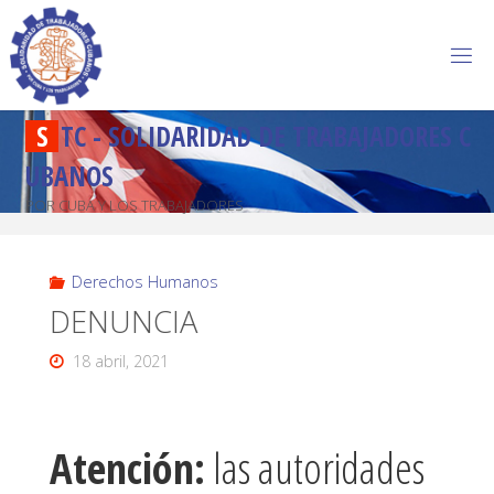
S
T
C
-
S
O
L
I
D
A
R
I
D
A
D
D
E
T
R
A
B
A
J
A
D
O
R
E
S
C
U
B
A
N
O
S
POR CUBA Y LOS TRABAJADORES
Derechos Humanos
DENUNCIA
18 abril, 2021
Atención:
las autoridades