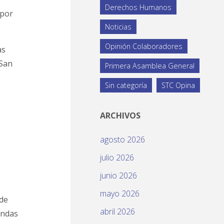
Derechos Humanos
 por
Noticias
Opinión Colaboradores
as
 San
Primera Asamblea General
Sin categoría
STC Opina
ARCHIVOS
agosto 2026
julio 2026
junio 2026
mayo 2026
 de
abril 2026
endas