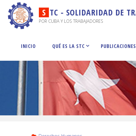
S
T
C
-
S
O
L
I
D
A
R
I
D
A
D
D
E
T
R
POR CUBA Y LOS TRABAJADORES
INICIO
QUÉ ES LA STC
PUBLICACIONE