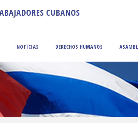
A
B
A
J
A
D
O
R
E
S
C
U
B
A
N
O
S
S
NOTICIAS
DERECHOS HUMANOS
ASAMBL