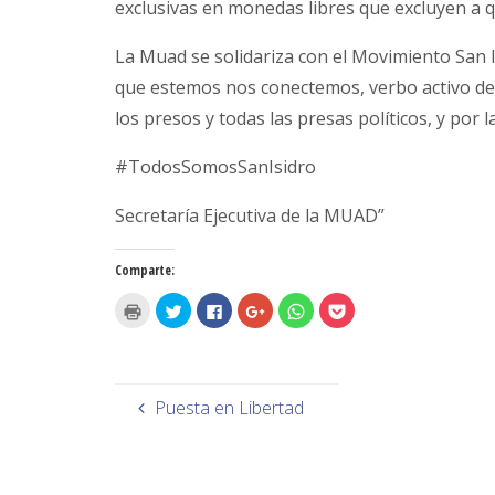
exclusivas en monedas libres que excluyen a 
La Muad se solidariza con el Movimiento San 
que estemos nos conectemos, verbo activo de S
los presos y todas las presas políticos, y por 
#TodosSomosSanIsidro
Secretaría Ejecutiva de la MUAD”
Comparte:
H
H
H
H
H
H
a
a
a
a
a
a
z
z
z
z
z
z
c
c
c
c
c
c
l
l
l
l
l
l
i
i
i
i
i
i
c
c
c
c
c
c
p
p
p
p
p
p
Puesta en Libertad
a
a
a
a
a
a
r
r
r
r
r
r
a
a
a
a
a
a
i
c
c
c
c
c
m
o
o
o
o
o
p
m
m
m
m
m
r
p
p
p
p
p