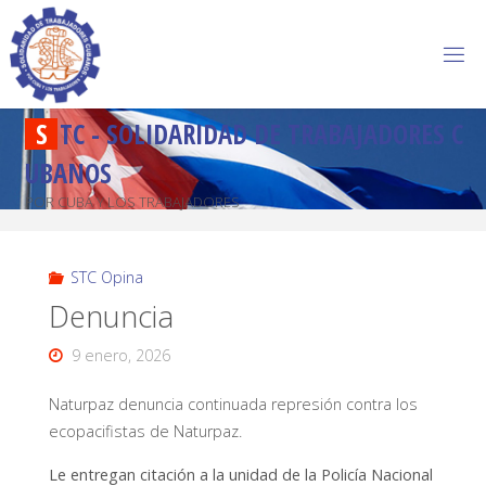
S
T
C
-
S
O
L
I
D
A
R
I
D
A
D
D
E
T
R
A
B
A
J
A
D
O
R
E
S
C
U
B
A
N
O
S
POR CUBA Y LOS TRABAJADORES
STC Opina
Denuncia
9 enero, 2026
Naturpaz denuncia continuada represión contra los
ecopacifistas de Naturpaz.
Le entregan citación a la unidad de la Policía Nacional