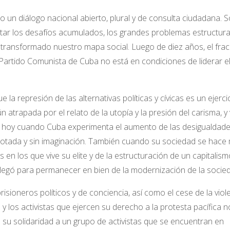
un diálogo nacional abierto, plural y de consulta ciudadana. S
tar los desafíos acumulados, los grandes problemas estructura
 transformado nuestro mapa social. Luego de diez años, el fra
Partido Comunista de Cuba no está en condiciones de liderar e
la represión de las alternativas políticas y cívicas es un ejerci
 atrapada por el relato de la utopía y la presión del carisma, y 
ás hoy cuando Cuba experimenta el aumento de las desigualdades
gotada y sin imaginación. También cuando su sociedad se hace
n los que vive su elite y de la estructuración de un capitalism
llegó para permanecer en bien de la modernización de la socie
isioneros políticos y de conciencia, así como el cese de la viol
y los activistas que ejercen su derecho a la protesta pacífica n
e su solidaridad a un grupo de activistas que se encuentran en