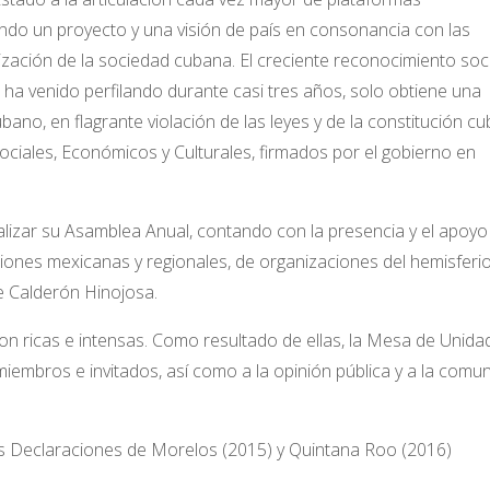
ndo un proyecto y una visión de país en consonancia con las
ción de la sociedad cubana. El creciente reconocimiento soci
e ha venido perfilando durante casi tres años, solo obtiene una
no, en flagrante violación de las leyes y de la constitución cu
Sociales, Económicos y Culturales, firmados por el gobierno en
lizar su Asamblea Anual, contando con la presencia y el apoyo
ciones mexicanas y regionales, de organizaciones del hemisferio
e Calderón Hinojosa.
n ricas e intensas. Como resultado de ellas, la Mesa de Unida
embros e invitados, así como a la opinión pública y a la comu
las Declaraciones de Morelos (2015) y Quintana Roo (2016)