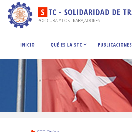
S
T
C
-
S
O
L
I
D
A
R
I
D
A
D
D
E
T
R
POR CUBA Y LOS TRABAJADORES
INICIO
QUÉ ES LA STC
PUBLICACIONE