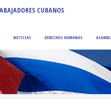
A
B
A
J
A
D
O
R
E
S
C
U
B
A
N
O
S
S
NOTICIAS
DERECHOS HUMANOS
ASAMBL