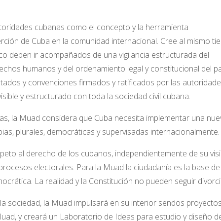
autoridades cubanas como el concepto y la herramienta
serción de Cuba en la comunidad internacional. Cree al mismo t
ico deben ir acompañados de una vigilancia estructurada del
chos humanos y del ordenamiento legal y constitucional del pa
atados y convenciones firmados y ratificados por las autoridad
sible y estructurado con toda la sociedad civil cubana.
cas, la Muad considera que Cuba necesita implementar una nue
mpias, plurales, democráticas y supervisadas internacionalmente.
speto al derecho de los cubanos, independientemente de su visi
os procesos electorales. Para la Muad la ciudadanía es la base de 
ocrática. La realidad y la Constitución no pueden seguir divorc
a la sociedad, la Muad impulsará en su interior sendos proyectos
ad, y creará un Laboratorio de Ideas para estudio y diseño d