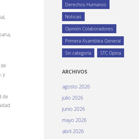
Derechos Humanos
al,
Noticias
Opinión Colaboradores
bana,
Primera Asamblea General
Sin categoría
STC Opina
 de
ARCHIVOS
, y
agosto 2026
d de
julio 2026
nidad
junio 2026
mayo 2026
abril 2026