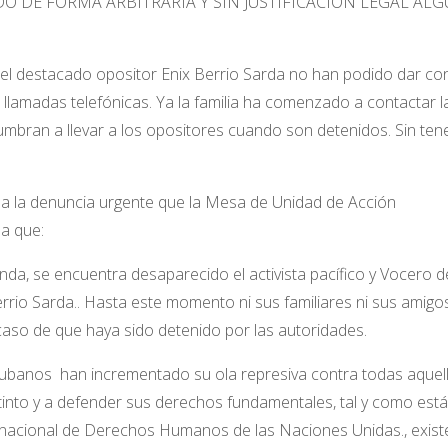
DO DE FORMA ARBITRARIA Y SIN JUSTIFICACION LEGAL ALG
el destacado opositor Enix Berrio Sarda no han podido dar co
 llamadas telefónicas. Ya la familia ha comenzado a contactar l
tumbran a llevar a los opositores cuando son detenidos. Sin ten
a la denuncia urgente que la Mesa de Unidad de Acción
a que:
nda, se encuentra desaparecido el activista pacífico y Vocero d
rio Sarda.. Hasta este momento ni sus familiares ni sus amigo
caso de que haya sido detenido por las autoridades.
banos han incrementado su ola represiva contra todas aquel
into y a defender sus derechos fundamentales, tal y como est
nacional de Derechos Humanos de las Naciones Unidas., existe