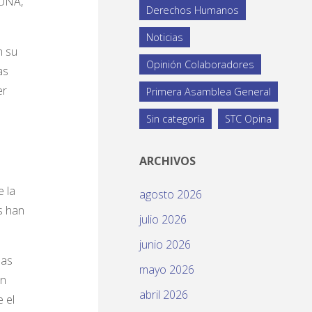
UNA,
Derechos Humanos
Noticias
n su
Opinión Colaboradores
as
er
Primera Asamblea General
Sin categoría
STC Opina
ARCHIVOS
e la
agosto 2026
s han
julio 2026
junio 2026
las
mayo 2026
án
abril 2026
 el