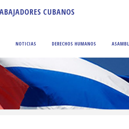
A
B
A
J
A
D
O
R
E
S
C
U
B
A
N
O
S
S
NOTICIAS
DERECHOS HUMANOS
ASAMBL