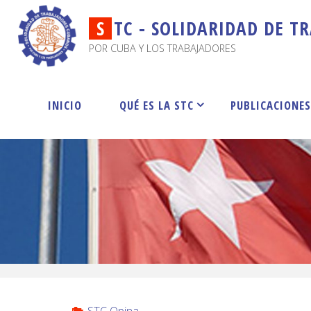
S
T
C
-
S
O
L
I
D
A
R
I
D
A
D
D
E
T
R
POR CUBA Y LOS TRABAJADORES
INICIO
QUÉ ES LA STC
PUBLICACIONE