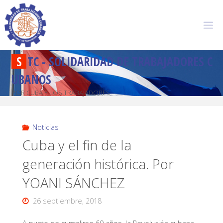
S
T
C
-
S
O
L
I
D
A
R
I
D
A
D
D
E
T
R
A
B
A
J
A
D
O
R
E
S
C
U
B
A
N
O
S
POR CUBA Y LOS TRABAJADORES
Noticias
Cuba y el fin de la
generación histórica. Por
YOANI SÁNCHEZ
26 septiembre, 2018