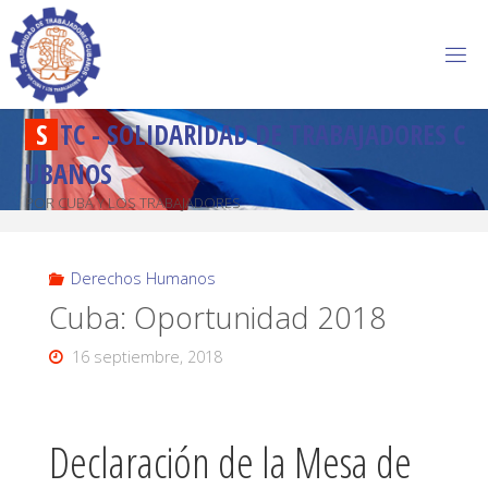
S
T
C
-
S
O
L
I
D
A
R
I
D
A
D
D
E
T
R
A
B
A
J
A
D
O
R
E
S
C
U
B
A
N
O
S
POR CUBA Y LOS TRABAJADORES
Derechos Humanos
Cuba: Oportunidad 2018
16 septiembre, 2018
Declaración de la Mesa de