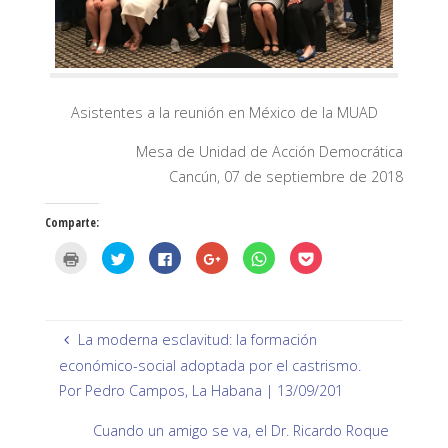
Asistentes a la reunión en México de la MUAD
Mesa de Unidad de Acción Democrática
Cancún, 07 de septiembre de 2018
Comparte:
H
H
H
H
H
H
a
a
a
a
a
a
z
z
z
z
z
z
c
c
c
c
c
c
l
l
l
l
l
l
i
i
i
i
i
i
c
c
c
c
c
c
p
p
p
p
p
p
La moderna esclavitud: la formación
a
a
a
a
a
a
r
r
r
r
r
r
económico-social adoptada por el castrismo.
a
a
a
a
a
a
i
c
c
c
c
c
Por Pedro Campos, La Habana | 13/09/201
m
o
o
o
o
o
p
m
m
m
m
m
r
p
p
p
p
p
Cuando un amigo se va, el Dr. Ricardo Roque
i
a
a
a
a
a
m
r
r
r
r
r