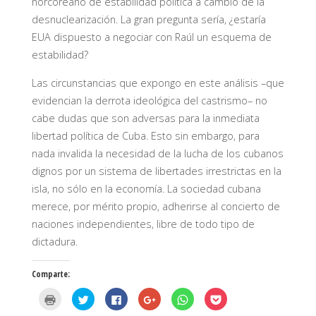
norcoreano de estabilidad política a cambio de la
desnuclearización. La gran pregunta sería, ¿estaría
EUA dispuesto a negociar con Raúl un esquema de
estabilidad?
Las circunstancias que expongo en este análisis –que
evidencian la derrota ideológica del castrismo– no
cabe dudas que son adversas para la inmediata
libertad política de Cuba. Esto sin embargo, para
nada invalida la necesidad de la lucha de los cubanos
dignos por un sistema de libertades irrestrictas en la
isla, no sólo en la economía. La sociedad cubana
merece, por mérito propio, adherirse al concierto de
naciones independientes, libre de todo tipo de
dictadura.
Comparte:
H
H
H
H
H
H
a
a
a
a
a
a
z
z
z
z
z
z