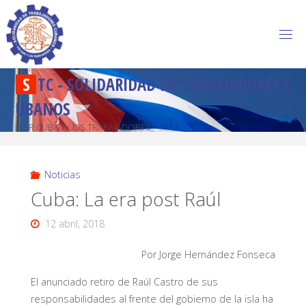
S
T
C
-
S
O
L
I
D
A
R
I
D
A
D
D
E
T
R
A
B
A
J
A
D
O
R
E
S
C
U
B
A
N
O
S
POR CUBA Y LOS TRABAJADORES
Noticias
Cuba: La era post Raúl
12 abril, 2018
Por Jorge Hernández Fonseca
El anunciado retiro de Raúl Castro de sus
responsabilidades al frente del gobierno de la isla ha