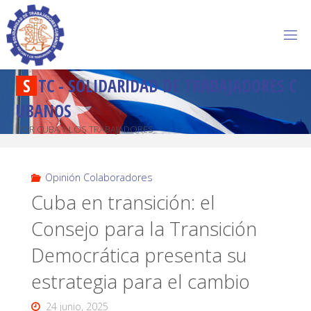
S
T
C
-
S
O
L
I
D
A
R
I
D
A
D
D
E
T
R
A
B
A
J
A
D
O
R
E
S
C
U
B
A
N
O
S
POR CUBA Y LOS TRABAJADORES
Opinión Colaboradores
Cuba en transición: el
Consejo para la Transición
Democrática presenta su
estrategia para el cambio
24 junio, 2025