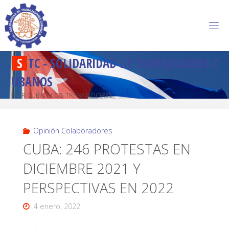
S
T
C
-
S
O
L
I
D
A
R
I
D
A
D
D
E
T
R
A
B
A
J
A
D
O
R
E
S
C
U
B
A
N
O
S
POR CUBA Y LOS TRABAJADORES
Opinión Colaboradores
CUBA: 246 PROTESTAS EN
DICIEMBRE 2021 Y
PERSPECTIVAS EN 2022
4 enero, 2022