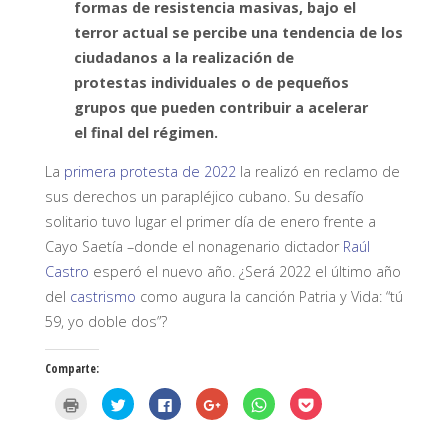
formas de resistencia masivas, bajo el
terror actual se percibe una tendencia de los
ciudadanos a la realización de
protestas individuales o de pequeños
grupos que pueden contribuir a acelerar
el final del régimen.
La
primera protesta de 2022
la realizó en reclamo de
sus derechos un parapléjico cubano. Su desafío
solitario tuvo lugar el primer día de enero frente a
Cayo Saetía –donde el nonagenario dictador
Raúl
Castro
esperó el nuevo año. ¿Será 2022 el último año
del
castrismo
como augura la canción Patria y Vida: “tú
59, yo doble dos”?
Comparte:
H
H
H
H
H
H
a
a
a
a
a
a
z
z
z
z
z
z
c
c
c
c
c
c