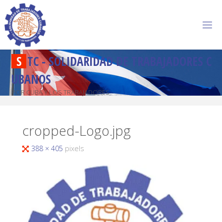
S
T
C
-
S
O
L
I
D
A
R
I
D
A
D
D
E
T
R
A
B
A
J
A
D
O
R
E
S
C
U
B
A
N
O
S
POR CUBA Y LOS TRABAJADORES
cropped-Logo.jpg
388 × 405
pixels