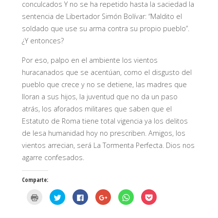
conculcados Y no se ha repetido hasta la saciedad la
sentencia de Libertador Simón Bolívar: “Maldito el
soldado que use su arma contra su propio pueblo”.
¿Y entonces?
Por eso, palpo en el ambiente los vientos
huracanados que se acentúan, como el disgusto del
pueblo que crece y no se detiene, las madres que
lloran a sus hijos, la juventud que no da un paso
atrás, los aforados militares que saben que el
Estatuto de Roma tiene total vigencia ya los delitos
de lesa humanidad hoy no prescriben. Amigos, los
vientos arrecian, será La Tormenta Perfecta. Dios nos
agarre confesados.
Comparte:
H
H
H
H
H
H
a
a
a
a
a
a
z
z
z
z
z
z
c
c
c
c
c
c