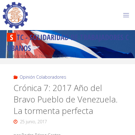
S
T
C
-
S
O
L
I
D
A
R
I
D
A
D
D
E
T
R
A
B
A
J
A
D
O
R
E
S
C
U
B
A
N
O
S
POR CUBA Y LOS TRABAJADORES
Opinión Colaboradores
Crónica 7: 2017 Año del
Bravo Pueblo de Venezuela.
La tormenta perfecta
25 junio, 2017