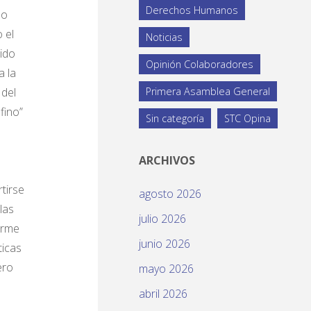
Derechos Humanos
do
 el
Noticias
ido
Opinión Colaboradores
a la
 del
Primera Asamblea General
fino”
Sin categoría
STC Opina
ARCHIVOS
tirse
agosto 2026
las
julio 2026
erme
junio 2026
ticas
ero
mayo 2026
abril 2026