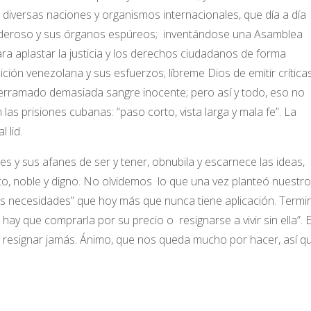
a diversas naciones y organismos internacionales, que día a día
opoderoso y sus órganos espúreos; inventándose una Asamblea
a aplastar la justicia y los derechos ciudadanos de forma
ición venezolana y sus esfuerzos; líbreme Dios de emitir crítica
erramado demasiada sangre inocente; pero así y todo, eso no
las prisiones cubanas: “paso corto, vista larga y mala fe”. La
 lid.
s y sus afanes de ser y tener, obnubila y escarnece las ideas,
sto, noble y digno. No olvidemos lo que una vez planteó nuestro
as necesidades” que hoy más que nunca tiene aplicación. Termi
 hay que comprarla por su precio o resignarse a vivir sin ella”. 
 resignar jamás. Ánimo, que nos queda mucho por hacer, así qu