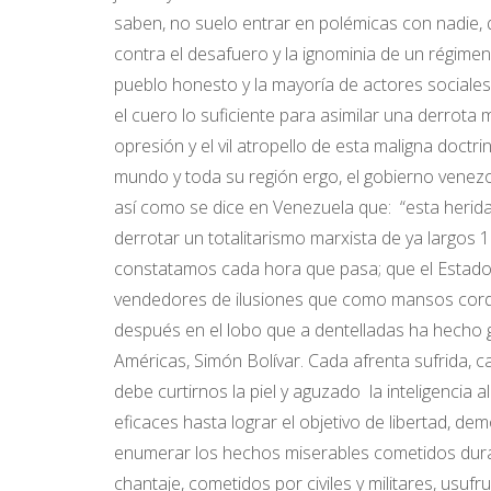
saben, no suelo entrar en polémicas con nadie,
contra el desafuero y la ignominia de un régime
pueblo honesto y la mayoría de actores sociale
el cuero lo suficiente para asimilar una derrota 
opresión y el vil atropello de esta maligna doct
mundo y toda su región ergo, el gobierno venezo
así como se dice en Venezuela que: “esta herida
derrotar un totalitarismo marxista de ya largos
constatamos cada hora que pasa; que el Estado 
vendedores de ilusiones que como mansos corder
después en el lobo que a dentelladas ha hecho g
Américas, Simón Bolívar. Cada afrenta sufrida, 
debe curtirnos la piel y aguzado la inteligencia
eficaces hasta lograr el objetivo de libertad, de
enumerar los hechos miserables cometidos durante 
chantaje, cometidos por civiles y militares, usufr