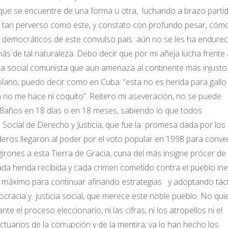
 que se encuentre de una forma u otra, luchando a brazo parti
n tan perverso como este, y constato con profundo pesar, cómo
s democráticos de este convulso país aún no se les ha endurec
más de tal naturaleza. Debo decir que por mi añeja lucha frente 
rina social comunista que aun amenaza al continente más injusto
lano, puedo decir como en Cuba: “esta no es herida para gallo 
 no me hace ni coquito”. Reitero mi aseveración, no se puede
 18años en 18 días o en 18 meses, sabiendo lo que todos
Social de Derecho y Justicia, que fue la promesa dada por los
os llegaron al poder por el voto popular en 1998 para conver
irones a esta Tierra de Gracia, cuna del más insigne prócer de 
cada herida recibida y cada crimen cometido contra el pueblo in
 al máximo para continuar afinando estrategias y adoptando tác
mocracia y justicia social, que merece este noble pueblo. No qui
el proceso eleccionario, ni las cifras, ni los atropellos ni el
uctuarios de la corrupción y de la mentira; ya lo han hecho los