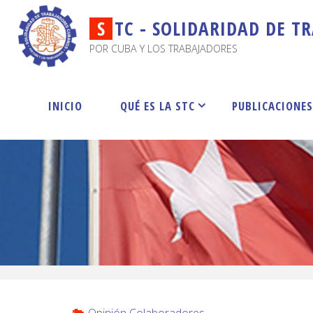
S
T
C
-
S
O
L
I
D
A
R
I
D
A
D
D
E
T
R
POR CUBA Y LOS TRABAJADORES
INICIO
QUÉ ES LA STC
PUBLICACIONE