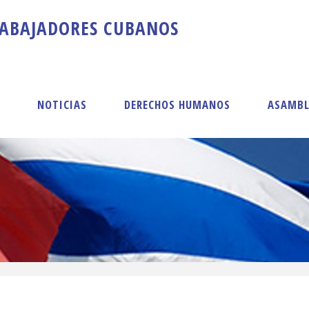
A
B
A
J
A
D
O
R
E
S
C
U
B
A
N
O
S
S
NOTICIAS
DERECHOS HUMANOS
ASAMBL