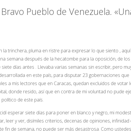
 Bravo Pueblo de Venezuela. «Un
la trinchera, pluma en ristre para expresar lo que siento , aquí
 una semana después de la hecatombe para la oposición, de los
iete días antes . Llevaba varias semanas sin escribir, pero mu
 desarrollada en este país, para disputar 23 gobernaciones que
les a mis lectores que en Caracas, quedan excluidos de votar 
pital, donde resido, así que en contra de mi voluntad no pude ej
político de este país.
idí esperar siete días para poner en blanco y negro, mi modes
, leer y ver, disímiles criterios, decenas de opiniones, infinidad
 este fin de semana, no puede ser más desastrosa. Como ustede