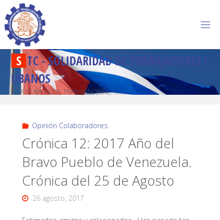
S
T
C
-
S
O
L
I
D
A
R
I
D
A
D
D
E
T
R
A
B
A
J
A
D
O
R
E
S
C
U
B
A
N
O
S
POR CUBA Y LOS TRABAJADORES
Opinión Colaboradores
Crónica 12: 2017 Año del
Bravo Pueblo de Venezuela.
Crónica del 25 de Agosto
26 agosto, 2017