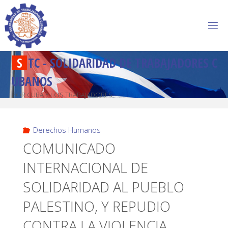
S
T
C
-
S
O
L
I
D
A
R
I
D
A
D
D
E
T
R
A
B
A
J
A
D
O
R
E
S
C
U
B
A
N
O
S
POR CUBA Y LOS TRABAJADORES
Derechos Humanos
COMUNICADO
INTERNACIONAL DE
SOLIDARIDAD AL PUEBLO
PALESTINO, Y REPUDIO
CONTRA LA VIOLENCIA